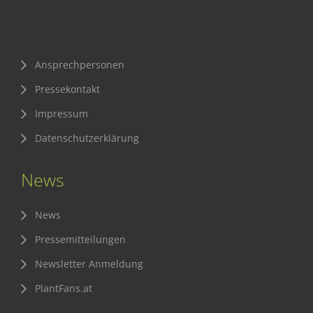
Sichere Lebensmittel
Zulassung
Ansprechpersonen
Gesunde Menschen
Pressekontakt
Versorgungs- & Ernährungssicherheit
Impressum
Gepflegtes Eigenheim
Datenschutzerklärung
Anwenderschutz
News
Entsorgung von Pflanzenschutzmittel-Leergebinden
Die IGP
News
Zum Verband
Pressemitteilungen
Ansprechpersonen
Newsletter Anmeldung
Veranstaltungen & Aktionen
PlantFans.at