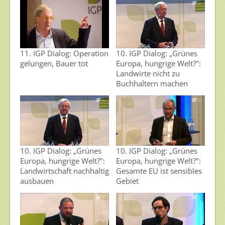
Umweltschutz
Gesunde Nahrung
Nutzen von Pflanzenschutzmitteln
11. IGP Dialog: Operation
10. IGP Dialog: „Grünes
gelungen, Bauer tot
Europa, hungrige Welt?":
Sichere Lebensmittel
Landwirte nicht zu
Buchhaltern machen
Zulassung
Gesunde Menschen
Versorgungs- & Ernährungssicherheit
Gepflegtes Eigenheim
10. IGP Dialog: „Grünes
10. IGP Dialog: „Grünes
Europa, hungrige Welt?":
Europa, hungrige Welt?":
Anwenderschutz
Landwirtschaft nachhaltig
Gesamte EU ist sensibles
ausbauen
Gebiet
Entsorgung von Pflanzenschutzmittel-Leergebinden
Die IGP
Zum Verband