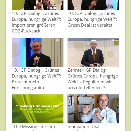
Ansprechpersonen
10. IGP Dialog: „Grünes
10. IGP Dialog: „Grünes
Europa, hungrige Welt?":
Europa, hungrige Welt?":
Veranstaltungen & Aktionen
Importieren größeren
Green Deal ist veraltet
CO2-Rucksack
Presse
Pressemitteilungen
Pressebilder
Pressemappe
10. IGP Dialog: „Grünes
Zehnter IGP Dialog:
Pressekontakt
Europa, hungrige Welt?":
Grünes Europa, hungrige
Braucht mehr
Welt? – Regulieren wir
Forschungsmittel
uns die Teller leer?
Mediathek
News
Videos
Publikationen
"The Missing Link" im
Innovation Deal:
Newsletter