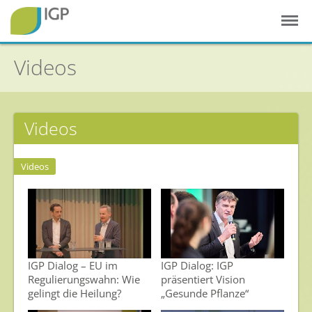
Videos
Videos
Startseite
Videos
Gesunde Pflanzen
In der Landwirtschaft
Integrierter Pflanzenschutz
In Haus & Garten
IGP Dialog – EU im
IGP Dialog: IGP
Geschichte des Pflanzenschutzes
Regulierungswahn: Wie
präsentiert Vision
gelingt die Heilung?
„Gesunde Pflanze“
Forschung & Entwicklung