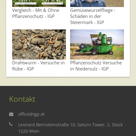
Vergleich - Mit & Ohne
Gemüsewurzelfliege -
Pflanzenschutz - IGP
Schäden in der
Steiermark - IGP
Drahtwurm - Versuche in
Pflanzenschutz Versuche
Rübe - IGP
in Niedersulz - IGP
Kontakt
office@igp.at
Leonard Bernsteinstraße 10, Saturn Tower, 2. Stock
1220 Wien