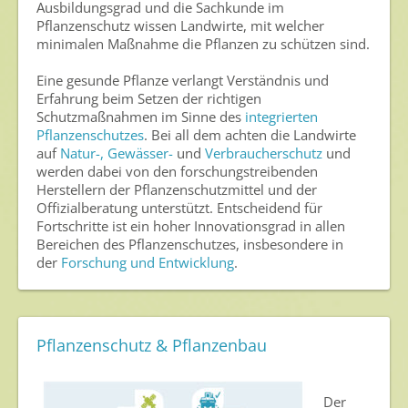
Zum Verband
Ausbildungsgrad und die Sachkunde im
Pflanzenschutz wissen Landwirte, mit welcher
Ansprechpersonen
minimalen Maßnahme die Pflanzen zu schützen sind.
Veranstaltungen & Aktionen
Eine gesunde Pflanze verlangt Verständnis und
Erfahrung beim Setzen der richtigen
Presse
Schutzmaßnahmen im Sinne des
integrierten
Pflanzenschutzes
. Bei all dem achten die Landwirte
Pressemitteilungen
auf
Natur-, Gewässer-
und
Verbraucherschutz
und
werden dabei von den forschungstreibenden
Pressebilder
Herstellern der Pflanzenschutzmittel und der
Offizialberatung unterstützt. Entscheidend für
Pressemappe
Fortschritte ist ein hoher Innovationsgrad in allen
Pressekontakt
Bereichen des Pflanzenschutzes, insbesondere in
der
Forschung und Entwicklung
.
Mediathek
News
Pflanzenschutz & Pflanzenbau
Videos
Publikationen
Der