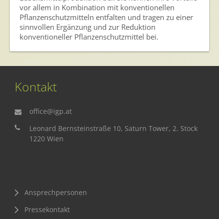
vor allem in Kombination mit konventionellen
Pflanzenschutzmitteln entfalten und tragen zu einer
sinnvollen Ergänzung und zur Reduktion
konventioneller Pflanzenschutzmittel bei.
Kontakt
office@igp.at
Leonard Bernsteinstraße 10, Saturn Tower, 2. Stock
1220 Wien
Ansprechpersonen
Pressekontakt