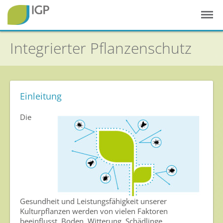
Integrierter Pflanzenschutz
Einleitung
Startseite
Die
Gesunde Pflanzen
In der Landwirtschaft
Integrierter Pflanzenschutz
In Haus & Garten
Gesundheit und Leistungsfähigkeit unserer
Geschichte des Pflanzenschutzes
Kulturpflanzen werden von vielen Faktoren
Forschung & Entwicklung
beeinflusst. Boden, Witterung, Schädlinge,