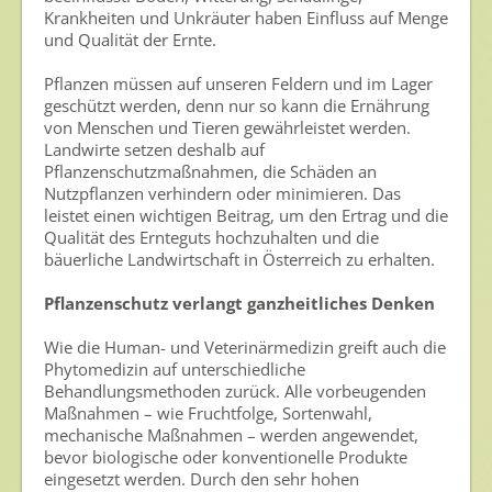
Krankheiten und Unkräuter haben Einfluss auf Menge
Umweltschutz
und Qualität der Ernte.
Gesunde Nahrung
Pflanzen müssen auf unseren Feldern und im Lager
geschützt werden, denn nur so kann die Ernährung
Nutzen von Pflanzenschutzmitteln
von Menschen und Tieren gewährleistet werden.
Landwirte setzen deshalb auf
Sichere Lebensmittel
Pflanzenschutzmaßnahmen, die Schäden an
Nutzpflanzen verhindern oder minimieren. Das
Zulassung
leistet einen wichtigen Beitrag, um den Ertrag und die
Qualität des Ernteguts hochzuhalten und die
Gesunde Menschen
bäuerliche Landwirtschaft in Österreich zu erhalten.
Versorgungs- & Ernährungssicherheit
Pflanzenschutz verlangt ganzheitliches Denken
Gepflegtes Eigenheim
Wie die Human- und Veterinärmedizin greift auch die
Anwenderschutz
Phytomedizin auf unterschiedliche
Behandlungsmethoden zurück. Alle vorbeugenden
Entsorgung von Pflanzenschutzmittel-Leergebinden
Maßnahmen – wie Fruchtfolge, Sortenwahl,
mechanische Maßnahmen – werden angewendet,
Die IGP
bevor biologische oder konventionelle Produkte
eingesetzt werden. Durch den sehr hohen