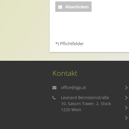
Presse
Abschicken
Pressemitteilungen
Pressebilder
Pressemappe
*) Pflichtfelder
Pressekontakt
Mediathek
News
Kontakt
Videos
office@igp.at
Publikationen
Leonard Bernsteinstraße
Newsletter
10, Saturn Tower, 2. Stock
Archiv
1220 Wien