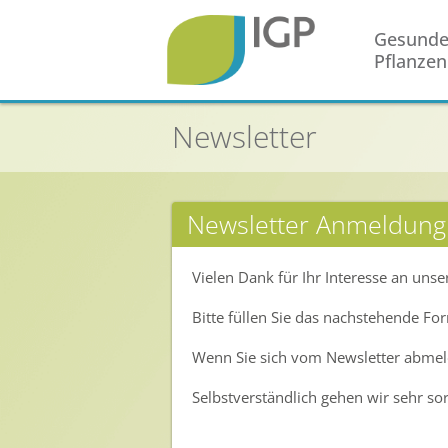
Gesund
Pflanzen
Startseite
Newsletter
Gesunde Pflanzen
In der Landwirtschaft
Newsletter Anmeldung
Integrierter Pflanzenschutz
In Haus & Garten
Vielen Dank für Ihr Interesse an uns
Geschichte des Pflanzenschutzes
Bitte füllen Sie das nachstehende Fo
Forschung & Entwicklung
Wenn Sie sich vom Newsletter abmelde
Umweltschutz
Selbstverständlich gehen wir sehr so
Gesunde Nahrung
Nutzen von Pflanzenschutzmitteln