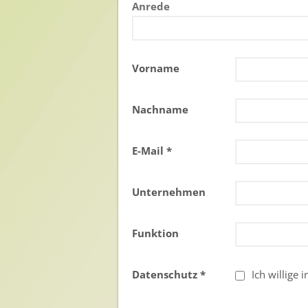
Anrede
Sichere Lebensmittel
Zulassung
Vorname
Gesunde Menschen
Versorgungs- & Ernährungssicherheit
Nachname
Gepflegtes Eigenheim
E-Mail *
Anwenderschutz
Entsorgung von Pflanzenschutzmittel-Leergebinden
Unternehmen
Die IGP
Funktion
Zum Verband
Ansprechpersonen
Datenschutz *
Ich willige
Veranstaltungen & Aktionen