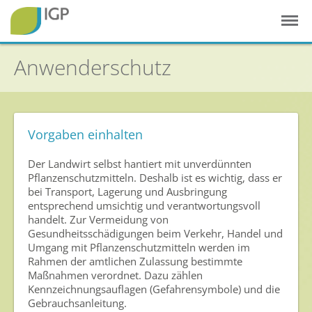
Anwenderschutz
Vorgaben einhalten
Startseite
Der Landwirt selbst hantiert mit unverdünnten
Gesunde Pflanzen
Pflanzenschutzmitteln. Deshalb ist es wichtig, dass er
bei Transport, Lagerung und Ausbringung
In der Landwirtschaft
entsprechend umsichtig und verantwortungsvoll
handelt. Zur Vermeidung von
Integrierter Pflanzenschutz
Gesundheitsschädigungen beim Verkehr, Handel und
In Haus & Garten
Umgang mit Pflanzenschutzmitteln werden im
Rahmen der amtlichen Zulassung bestimmte
Geschichte des Pflanzenschutzes
Maßnahmen verordnet. Dazu zählen
Kennzeichnungsauflagen (Gefahrensymbole) und die
Forschung & Entwicklung
Gebrauchsanleitung.