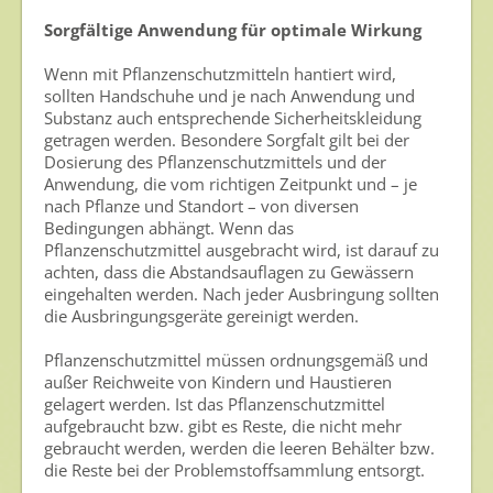
Umweltschutz
Sorgfältige Anwendung für optimale Wirkung
Gesunde Nahrung
Wenn mit Pflanzenschutzmitteln hantiert wird,
sollten Handschuhe und je nach Anwendung und
Nutzen von Pflanzenschutzmitteln
Substanz auch entsprechende Sicherheitskleidung
Sichere Lebensmittel
getragen werden. Besondere Sorgfalt gilt bei der
Dosierung des Pflanzenschutzmittels und der
Zulassung
Anwendung, die vom richtigen Zeitpunkt und – je
nach Pflanze und Standort – von diversen
Gesunde Menschen
Bedingungen abhängt. Wenn das
Pflanzenschutzmittel ausgebracht wird, ist darauf zu
Versorgungs- & Ernährungssicherheit
achten, dass die Abstandsauflagen zu Gewässern
eingehalten werden. Nach jeder Ausbringung sollten
Gepflegtes Eigenheim
die Ausbringungsgeräte gereinigt werden.
Anwenderschutz
Pflanzenschutzmittel müssen ordnungsgemäß und
außer Reichweite von Kindern und Haustieren
Entsorgung von Pflanzenschutzmittel-Leergebinden
gelagert werden. Ist das Pflanzenschutzmittel
aufgebraucht bzw. gibt es Reste, die nicht mehr
Die IGP
gebraucht werden, werden die leeren Behälter bzw.
die Reste bei der Problemstoffsammlung entsorgt.
Zum Verband