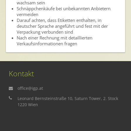
wachsam sein
Schnäppchenkäufe bei unbekannten Anbietern
vermeiden
Darauf achten, dass Etiketten enthalten, in
deutscher Sprache angeführt und fest mit der
Verpackung verbunden sind
Nach einer Rechnung mit detaillierten
Verkaufsinformationen fragen
Kontakt
office@igp.at
Leonard Bernsteinstraße 10, Saturn Tower, 2. Stock
1220 Wien