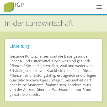
In der Landwirtschaft
Einleitung
Startseite
Gesunde Kulturpflanzen sind die Basis gesunder
Gesunde Pflanzen
Lebens- und Futtermittel. Doch was sind gesunde
Pflanzen? Sie sind gut ernährt, vital und weder von
In der Landwirtschaft
Schädlingen noch von Krankheiten befallen. Diese
Pflanzen sind leistungsfähig, ertragreich und bringen
Integrierter Pflanzenschutz
qualitativ hochwertiges Erntegut. Gesundheit darf
aber keine Momentaufnahme sein, sondern muss
In Haus & Garten
von der Aussaat über das Wachstum bis zur Ernte
gewährleistet sein.
Geschichte des Pflanzenschutzes
Forschung & Entwicklung