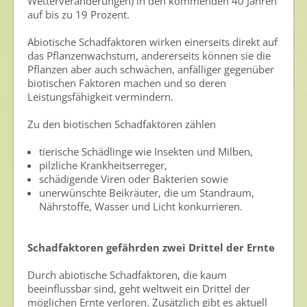
Wetterveränderungen) in den kommenden 40 Jahren
auf bis zu 19 Prozent.
Ansprechpersonen
Abiotische Schadfaktoren wirken einerseits direkt auf
Veranstaltungen & Aktionen
das Pflanzenwachstum, andererseits können sie die
Pflanzen aber auch schwächen, anfälliger gegenüber
Presse
biotischen Faktoren machen und so deren
Leistungsfähigkeit vermindern.
Pressemitteilungen
Zu den biotischen Schadfaktoren zählen
Pressebilder
tierische Schädlinge wie Insekten und Milben,
Pressemappe
pilzliche Krankheitserreger,
Pressekontakt
schädigende Viren oder Bakterien sowie
unerwünschte Beikräuter, die um Standraum,
Nährstoffe, Wasser und Licht konkurrieren.
Mediathek
News
Schadfaktoren gefährden zwei Drittel der Ernte
Videos
Durch abiotische Schadfaktoren, die kaum
Publikationen
beeinflussbar sind, geht weltweit ein Drittel der
möglichen Ernte verloren. Zusätzlich gibt es aktuell
Newsletter