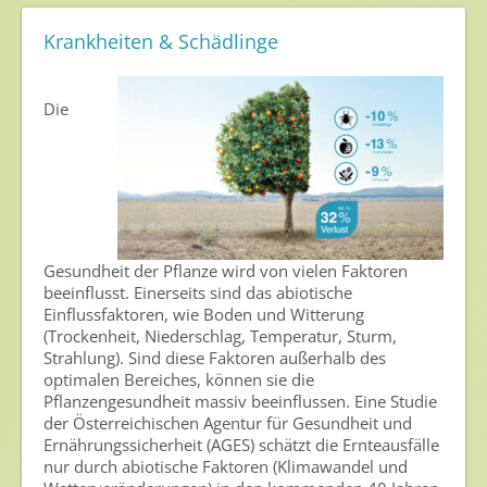
Umweltschutz
Krankheiten & Schädlinge
Gesunde Nahrung
Die
Nutzen von Pflanzenschutzmitteln
Sichere Lebensmittel
Zulassung
Gesunde Menschen
Gesundheit der Pflanze wird von vielen Faktoren
Versorgungs- & Ernährungssicherheit
beeinflusst. Einerseits sind das abiotische
Einflussfaktoren, wie Boden und Witterung
Gepflegtes Eigenheim
(Trockenheit, Niederschlag, Temperatur, Sturm,
Anwenderschutz
Strahlung). Sind diese Faktoren außerhalb des
optimalen Bereiches, können sie die
Entsorgung von Pflanzenschutzmittel-Leergebinden
Pflanzengesundheit massiv beeinflussen. Eine Studie
der Österreichischen Agentur für Gesundheit und
Die IGP
Ernährungssicherheit (AGES) schätzt die Ernteausfälle
nur durch abiotische Faktoren (Klimawandel und
Zum Verband