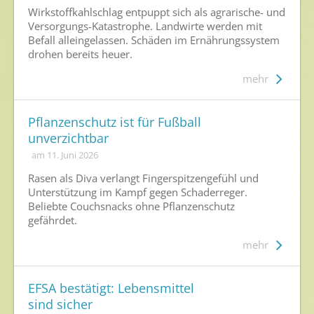
Wirkstoffkahlschlag entpuppt sich als agrarische- und
Ansprechpersonen
Versorgungs-Katastrophe. Landwirte werden mit
Befall alleingelassen. Schäden im Ernährungssystem
Veranstaltungen & Aktionen
drohen bereits heuer.
Presse
mehr
Pressemitteilungen
Pflanzenschutz ist für Fußball
Pressebilder
unverzichtbar
Pressemappe
am 11. Juni 2026
Rasen als Diva verlangt Fingerspitzengefühl und
Pressekontakt
Unterstützung im Kampf gegen Schaderreger.
Beliebte Couchsnacks ohne Pflanzenschutz
Mediathek
gefährdet.
News
mehr
Videos
Publikationen
EFSA bestätigt: Lebensmittel
sind sicher
Newsletter