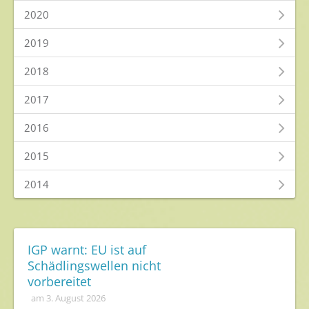
Umweltschutz
2020
Gesunde Nahrung
2019
Nutzen von Pflanzenschutzmitteln
2018
Sichere Lebensmittel
2017
Zulassung
2016
Gesunde Menschen
2015
Versorgungs- & Ernährungssicherheit
2014
Gepflegtes Eigenheim
Anwenderschutz
Entsorgung von Pflanzenschutzmittel-Leergebinden
IGP warnt: EU ist auf
Schädlingswellen nicht
Die IGP
vorbereitet
am 3. August 2026
Zum Verband