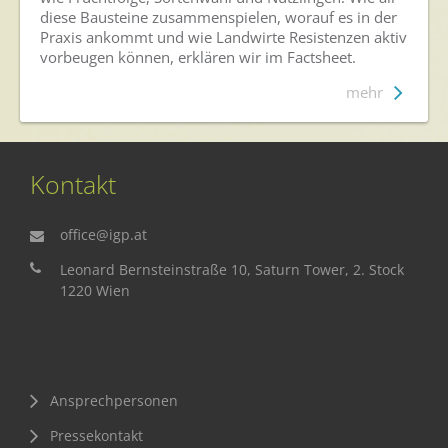
diese Bausteine zusammenspielen, worauf es in der
Praxis ankommt und wie Landwirte Resistenzen aktiv
vorbeugen können, erklären wir im Factsheet.
mehr
Kontakt
office@igp.at
Leonard Bernsteinstraße 10, Saturn Tower, 2. Stock
1220 Wien
Ansprechpersonen
Pressekontakt