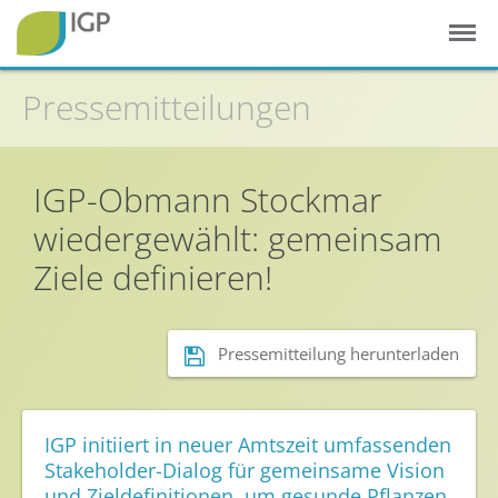
Pressemitteilungen
Startseite
Gesunde Pflanzen
IGP-Obmann Stockmar
In der Landwirtschaft
wiedergewählt: gemeinsam
Integrierter Pflanzenschutz
Ziele definieren!
In Haus & Garten
Geschichte des Pflanzenschutzes
Pressemitteilung herunterladen
Forschung & Entwicklung
Umweltschutz
IGP initiiert in neuer Amtszeit umfassenden
Stakeholder-Dialog für gemeinsame Vision
Gesunde Nahrung
und Zieldefinitionen, um gesunde Pflanzen