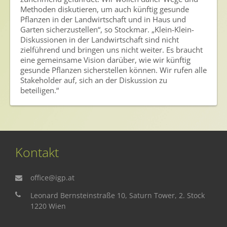
Methoden diskutieren, um auch künftig gesunde
Presse
Pflanzen in der Landwirtschaft und in Haus und
Garten sicherzustellen“, so Stockmar. „Klein-Klein-
Pressemitteilungen
Diskussionen in der Landwirtschaft sind nicht
zielführend und bringen uns nicht weiter. Es braucht
Pressebilder
eine gemeinsame Vision darüber, wie wir künftig
Pressemappe
gesunde Pflanzen sicherstellen können. Wir rufen alle
Stakeholder auf, sich an der Diskussion zu
Pressekontakt
beteiligen.“
Mediathek
News
Videos
Kontakt
Publikationen
office@igp.at
Newsletter
Leonard Bernsteinstraße 10, Saturn Tower, 2. Stock
Archiv
1220 Wien