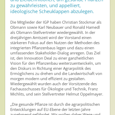
Nutzen von Pflanzenschutzmitteln
zu gewährleisten, und appelliert,
ideologische Scheuklappen abzulegen.
Sichere Lebensmittel
Zulassung
Die Mitglieder der IGP haben Christian Stockmar als
Obmann sowie Karl Neubauer und Ronald Hamedl
als Obmann-Stellvertreter wiedergewählt. In der
Gesunde Menschen
dreijährigen Amtszeit wird der Vorstand einen
stärkeren Fokus auf den Nutzen der Methoden des
Versorgungs- & Ernährungssicherheit
integrierten Pflanzenbaus legen und dazu einen
Gepflegtes Eigenheim
umfassenden Stakeholder-Dialog anregen. Das Ziel
ist, den Innovation Deal zu einer ganzheitlichen
Anwenderschutz
Vision für den Pflanzenbau weiterzuentwickeln, um
den Diskurs in Richtung einer Agrarpolitik des
Entsorgung von Pflanzenschutzmittel-Leergebinden
Ermöglichens zu drehen und die Landwirtschaft von
morgen modern und effizient zu gestalten.
Die IGP
Wiedergewählt wurden auch der Vorsitzende des
Fachausschusses für Ökologie und Technik, Franz
Zum Verband
Michlits, und sein Stellvertreter Helmut Oppelmayer.
Ansprechpersonen
„Die gesunde Pflanze ist durch die agrarpolitischen
Entwicklungen auf EU-Ebene der letzten Jahre
Veranstaltungen & Aktionen
zunehmend gefährdet. Wir wollen daher Wege und