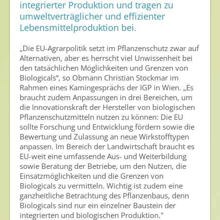
integrierter Produktion und tragen zu
Gesunde Nahrung
umweltverträglicher und effizienter
Lebensmittelproduktion bei.
Nutzen von Pflanzenschutzmitteln
Sichere Lebensmittel
„Die EU-Agrarpolitik setzt im Pflanzenschutz zwar auf
Alternativen, aber es herrscht viel Unwissenheit bei
Zulassung
den tatsächlichen Möglichkeiten und Grenzen von
Biologicals“, so Obmann Christian Stockmar im
Gesunde Menschen
Rahmen eines Kamingesprächs der IGP in Wien. „Es
braucht zudem Anpassungen in drei Bereichen, um
Versorgungs- & Ernährungssicherheit
die Innovationskraft der Hersteller von biologischen
Pflanzenschutzmitteln nutzen zu können: Die EU
Gepflegtes Eigenheim
sollte Forschung und Entwicklung fördern sowie die
Bewertung und Zulassung an neue Wirkstofftypen
Anwenderschutz
anpassen. Im Bereich der Landwirtschaft braucht es
EU-weit eine umfassende Aus- und Weiterbildung
Entsorgung von Pflanzenschutzmittel-Leergebinden
sowie Beratung der Betriebe, um den Nutzen, die
Einsatzmöglichkeiten und die Grenzen von
Die IGP
Biologicals zu vermitteln. Wichtig ist zudem eine
ganzheitliche Betrachtung des Pflanzenbaus, denn
Zum Verband
Biologicals sind nur ein einzelner Baustein der
Ansprechpersonen
integrierten und biologischen Produktion."