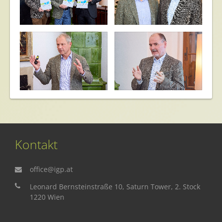
IGP Kamingespräch
IGP Kamingespräch
Kontakt
IGP Kamingespräch
IGP Kamingespräch
office@igp.at
Leonard Bernsteinstraße 10, Saturn Tower, 2. Stock
1220 Wien