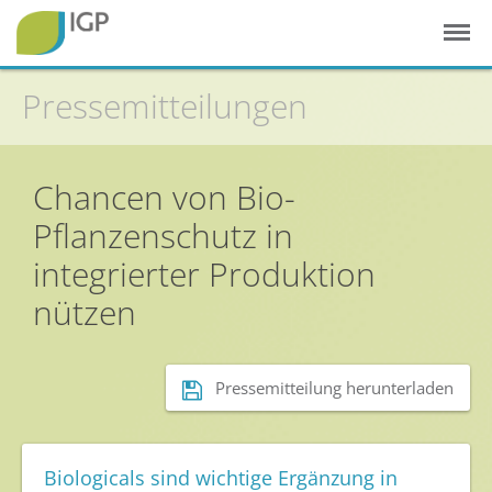
Pressemitteilungen
Startseite
Chancen von Bio-
Pflanzenschutz in
Gesunde Pflanzen
integrierter Produktion
In der Landwirtschaft
nützen
Integrierter Pflanzenschutz
In Haus & Garten
Geschichte des Pflanzenschutzes
Pressemitteilung herunterladen
Forschung & Entwicklung
Umweltschutz
Biologicals sind wichtige Ergänzung in