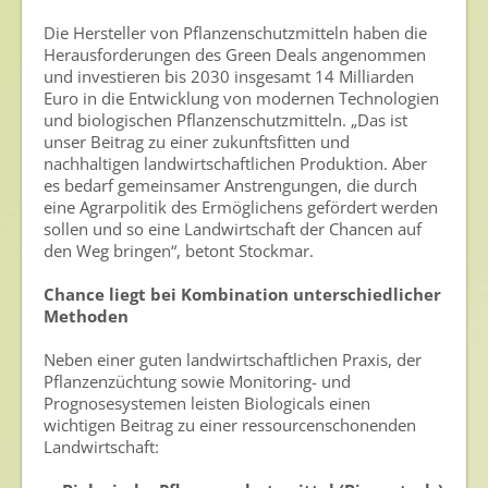
Veranstaltungen & Aktionen
Die Hersteller von Pflanzenschutzmitteln haben die
Herausforderungen des Green Deals angenommen
Presse
und investieren bis 2030 insgesamt 14 Milliarden
Euro in die Entwicklung von modernen Technologien
Pressemitteilungen
und biologischen Pflanzenschutzmitteln. „Das ist
unser Beitrag zu einer zukunftsfitten und
Pressebilder
nachhaltigen landwirtschaftlichen Produktion. Aber
es bedarf gemeinsamer Anstrengungen, die durch
Pressemappe
eine Agrarpolitik des Ermöglichens gefördert werden
sollen und so eine Landwirtschaft der Chancen auf
Pressekontakt
den Weg bringen“, betont Stockmar.
Mediathek
Chance liegt bei Kombination unterschiedlicher
Methoden
News
Neben einer guten landwirtschaftlichen Praxis, der
Videos
Pflanzenzüchtung sowie Monitoring- und
Publikationen
Prognosesystemen leisten Biologicals einen
wichtigen Beitrag zu einer ressourcenschonenden
Newsletter
Landwirtschaft:
Archiv