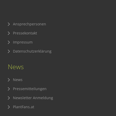
Sichere Lebensmittel
Zulassung
Ansprechpersonen
Gesunde Menschen
Pressekontakt
Versorgungs- & Ernährungssicherheit
Impressum
Gepflegtes Eigenheim
Datenschutzerklärung
Anwenderschutz
News
Entsorgung von Pflanzenschutzmittel-Leergebinden
Die IGP
News
Zum Verband
Pressemitteilungen
Ansprechpersonen
Newsletter Anmeldung
Veranstaltungen & Aktionen
PlantFans.at