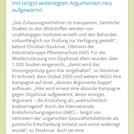
mit längst widerlegten Argumenten neu
Nutzen von Pflanzenschutzmitteln
aufgewärmt
Sichere Lebensmittel
„Das Zulassungsverfahren ist transparent. Sämtliche
Zulassung
Studien zu den Wirkstoffen werden von
unabhängigen Instituten erstellt und den Behörden
Gesunde Menschen
vollumfänglich zur Prüfung zur Verfügung gestellt“,
betont Christian Stockmar, Obmann der
IndustrieGruppe Pflanzenschutz (IGP). Für die
Versorgungs- & Ernährungssicherheit
Wiederzulassung von Glyphosat allein wurden über
Gepflegtes Eigenheim
1.000 Studien eingereicht, „damit wird das
Vorsorgeprinzip ganz klar eingehalten“, so Stockmar.
Anwenderschutz
Er kritisiert, dass Global 2000 und weitere NGOs ihre
Kampagne auf einer „dünnen Argumente-Suppe“
Entsorgung von Pflanzenschutzmittel-Leergebinden
aufbauen. „Hier wird erneut eine absurde Kampagne
gegen Glyphosat aufgewärmt, deren einziges
Die IGP
Argument – die Einstufung als „wahrscheinlich
krebserregend“ durch die Internationale
Zum Verband
Krebsforschungsagentur (IARC) – längst von
Vertretern der ungarischen Gesundheitsbehörde als
Ansprechpersonen
politische Entscheidung entlarvt und somit widerlegt
Veranstaltungen & Aktionen
wurde“, so Stockmar. Auch sei eine