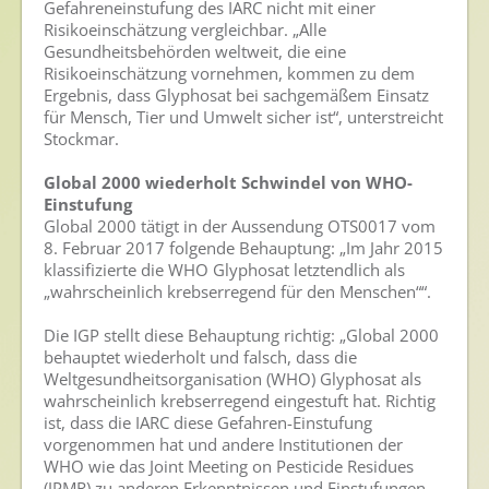
Gefahreneinstufung des IARC nicht mit einer
Risikoeinschätzung vergleichbar. „Alle
Presse
Gesundheitsbehörden weltweit, die eine
Risikoeinschätzung vornehmen, kommen zu dem
Pressemitteilungen
Ergebnis, dass Glyphosat bei sachgemäßem Einsatz
Pressebilder
für Mensch, Tier und Umwelt sicher ist“, unterstreicht
Stockmar.
Pressemappe
Global 2000 wiederholt Schwindel von WHO-
Pressekontakt
Einstufung
Global 2000 tätigt in der Aussendung OTS0017 vom
Mediathek
8. Februar 2017 folgende Behauptung: „Im Jahr 2015
klassifizierte die WHO Glyphosat letztendlich als
News
„wahrscheinlich krebserregend für den Menschen““.
Videos
Die IGP stellt diese Behauptung richtig: „Global 2000
behauptet wiederholt und falsch, dass die
Publikationen
Weltgesundheitsorganisation (WHO) Glyphosat als
Newsletter
wahrscheinlich krebserregend eingestuft hat. Richtig
ist, dass die IARC diese Gefahren-Einstufung
Archiv
vorgenommen hat und andere Institutionen der
WHO wie das Joint Meeting on Pesticide Residues
(JPMR) zu anderen Erkenntnissen und Einstufungen