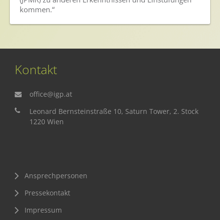
kommen.“
Kontakt
office@igp.at
Leonard Bernsteinstraße 10, Saturn Tower, 2. Stock
1220 Wien
Ansprechpersonen
Pressekontakt
Impressum