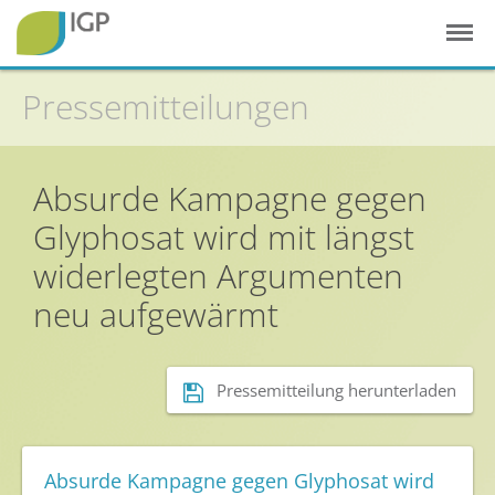
Pressemitteilungen
Startseite
Absurde Kampagne gegen
Gesunde Pflanzen
Glyphosat wird mit längst
In der Landwirtschaft
widerlegten Argumenten
Integrierter Pflanzenschutz
neu aufgewärmt
In Haus & Garten
Geschichte des Pflanzenschutzes
Forschung & Entwicklung
Pressemitteilung herunterladen
Umweltschutz
Gesunde Nahrung
Absurde Kampagne gegen Glyphosat wird