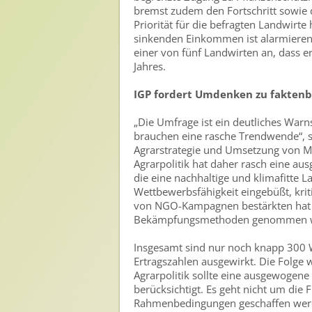
Nutzen von Pflanzenschutzmitteln
bremst zudem den Fortschritt sowie d
Priorität für die befragten Landwirt
Sichere Lebensmittel
sinkenden Einkommen ist alarmierend
Zulassung
einer von fünf Landwirten an, dass er
Jahres.
Gesunde Menschen
IGP fordert Umdenken zu faktenba
Versorgungs- & Ernährungssicherheit
„Die Umfrage ist ein deutliches Warn
Gepflegtes Eigenheim
brauchen eine rasche Trendwende“, s
Agrarstrategie und Umsetzung von M
Anwenderschutz
Agrarpolitik hat daher rasch eine a
die eine nachhaltige und klimafitte L
Entsorgung von Pflanzenschutzmittel-Leergebinden
Wettbewerbsfähigkeit eingebüßt, krit
von NGO-Kampagnen bestärkten hat si
Die IGP
Bekämpfungsmethoden genommen w
Zum Verband
Insgesamt sind nur noch knapp 300 Wi
Ertragszahlen ausgewirkt. Die Folge
Ansprechpersonen
Agrarpolitik sollte eine ausgewogene
berücksichtigt. Es geht nicht um die 
Veranstaltungen & Aktionen
Rahmenbedingungen geschaffen werden,