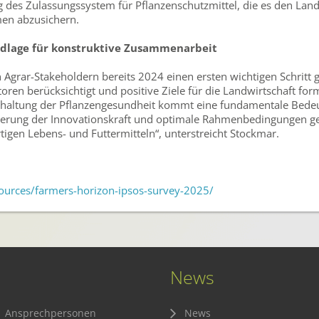
ung des Zulassungssystem für Pflanzenschutzmittel, die es den Lan
men abzusichern.
undlage für konstruktive Zusammenarbeit
Agrar-Stakeholdern bereits 2024 einen ersten wichtigen Schritt 
toren berücksichtigt und positive Ziele für die Landwirtschaft for
Erhaltung der Pflanzengesundheit kommt eine fundamentale Bedeut
gerung der Innovationskraft und optimale Rahmenbedingungen ge
igen Lebens- und Futtermitteln“, unterstreicht Stockmar.
sources/farmers-horizon-ipsos-survey-2025/
News
Ansprechpersonen
News