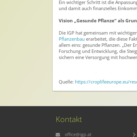
Ein wichtiger Schritt ist die Anpass
Presse
und damit auch finanzielles Einkom
Pressemitteilungen
Vision „Gesunde Pflanze“ als Gr
Pressebilder
Die IGP hat gemeinsam mit wichtigen 
Pressemappe
Pflanzenbau
erarbeitet, die diese Fak
allem eins: gesunde Pflanzen. „Der 
Pressekontakt
Forschung und Entwicklung, die Stei
sichern eine Versorgung mit hochwert
Mediathek
News
Quelle:
https://croplifeeurope.eu/re
Videos
Publikationen
Newsletter
Kontakt
Archiv
office@igp.at