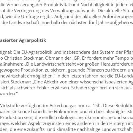
ie Verbesserung der Produktivität und Nachhaltigkeit in jedem ei
e hat die Verringerung des Verwaltungsaufwands. Die aktuelle Situ
, wie die Umfrage ergibt: Aufgrund der aktuellen Anforderungen 
 die Landwirtschaft innerhalb der nächsten fünf Jahre aufgeben wi
sierter Agrarpolitik
signal: Die EU-Agrarpolitik und insbesondere das System der Pfl
o Christian Stockmar, Obmann der IGP. Er fordert mehr Tempo be
aßnahmen: „Die Landwirtschaft steht vor großen Herausforderung
usgewogene Produktion zu sichern, gesunde Pflanzen zu fördern 
andwirtschaft ermöglichen.“ In den letzten Jahren hat die EU-Landw
isiert Stockmar: „Eine Abkehr von einer wissenschaftsbasierten Ag
ch als schwerer Fehler erwiesen. Schaderreger breiten sich aus
urden.“
rkstoffe verfügbar, im Ackerbau gar nur ca. 150. Diese Reduktion
 waren sinkende bäuerliche Einkommen und ein beschleunigter Str
 Produktion sein, die endlich ökologische, ökonomische und sozi
Frage, welcher Aspekt zugunsten eines anderen in den Hintergrund
 die eine zukunfts- und klimafitte nachhaltige Landwirtschaft e