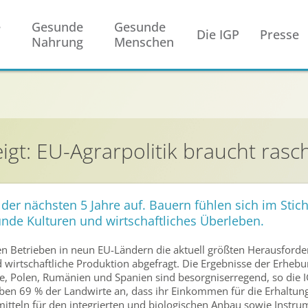
e
Gesunde
Gesunde
Die IGP
Presse
Nahrung
Menschen
eigt: EU-Agrarpolitik braucht ra
 der nächsten 5 Jahre auf. Bauern fühlen sich im Stic
nde Kulturen und wirtschaftliches Überleben.
en Betrieben in neun EU-Ländern die aktuell größten Herausford
d wirtschaftliche Produktion abgefragt. Die Ergebnisse der Erhebu
nde, Polen, Rumänien und Spanien sind besorgniserregend, so die 
en 69 % der Landwirte an, dass ihr Einkommen für die Erhaltung 
itteln für den integrierten und biologischen Anbau sowie Instru