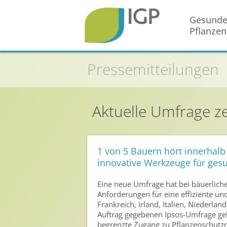
Gesund
Pflanzen
Startseite
Pressemitteilungen
Gesunde Pflanzen
In der Landwirtschaft
Aktuelle Umfrage z
Integrierter Pflanzenschutz
In Haus & Garten
1 von 5 Bauern hört innerhalb
Geschichte des Pflanzenschutzes
innovative Werkzeuge für gesu
Forschung & Entwicklung
Eine neue Umfrage hat bei bäuerlich
Umweltschutz
Anforderungen für eine effiziente un
Frankreich, Irland, Italien, Niederla
Gesunde Nahrung
Auftrag gegebenen Ipsos-Umfrage geb
begrenzte Zugang zu Pflanzenschutzm