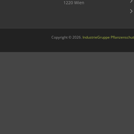
1220 Wien
Sichere Lebensmittel
Zulassung
Gesunde Menschen
Copyright © 2026.
IndustrieGruppe Pflanzenschut
Versorgungs- & Ernährungssicherheit
Gepflegtes Eigenheim
Anwenderschutz
Entsorgung von Pflanzenschutzmittel-Leergebinden
Die IGP
Zum Verband
Ansprechpersonen
Veranstaltungen & Aktionen