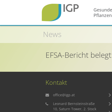
Gesund
Pflanzen
Startseite
News
Gesunde Pflanzen
In der Landwirtschaft
EFSA-Bericht belegt
Integrierter Pflanzenschutz
In Haus & Garten
Geschichte des Pflanzenschutzes
Forschung & Entwicklung
Kontakt
Umweltschutz
office@igp.at
Gesunde Nahrung
Leonard Bernsteinstraße
10, Saturn Tower, 2. Stock
Nutzen von Pflanzenschutzmitteln