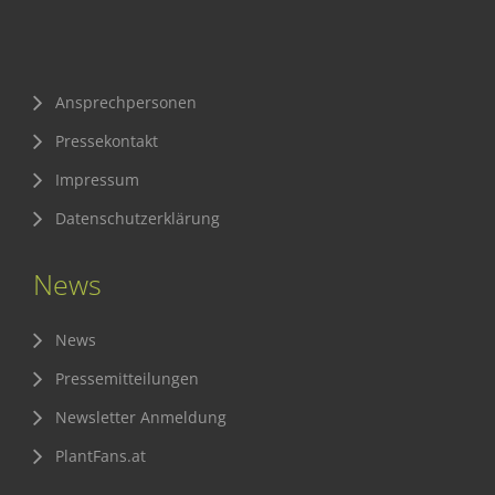
Sichere Lebensmittel
Zulassung
Ansprechpersonen
Gesunde Menschen
Pressekontakt
Versorgungs- & Ernährungssicherheit
Impressum
Gepflegtes Eigenheim
Datenschutzerklärung
Anwenderschutz
News
Entsorgung von Pflanzenschutzmittel-Leergebinden
Die IGP
News
Zum Verband
Pressemitteilungen
Ansprechpersonen
Newsletter Anmeldung
Veranstaltungen & Aktionen
PlantFans.at