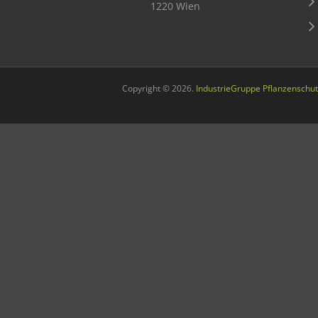
1220 Wien
Sichere Lebensmittel
Zulassung
Gesunde Menschen
Copyright © 2026.
IndustrieGruppe Pflanzenschut
Versorgungs- & Ernährungssicherheit
Gepflegtes Eigenheim
Anwenderschutz
Entsorgung von Pflanzenschutzmittel-Leergebinden
Die IGP
Zum Verband
Ansprechpersonen
Veranstaltungen & Aktionen