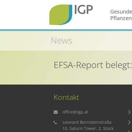
Gesund
Pflanzen
Startseite
News
Gesunde Pflanzen
In der Landwirtschaft
EFSA-Report belegt:
Integrierter Pflanzenschutz
In Haus & Garten
Geschichte des Pflanzenschutzes
Forschung & Entwicklung
Kontakt
Umweltschutz
office@igp.at
Gesunde Nahrung
Leonard Bernsteinstraße
10, Saturn Tower, 2. Stock
Nutzen von Pflanzenschutzmitteln