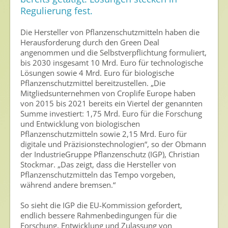
Regulierung fest.
Nutzen von Pflanzenschutzmitteln
Sichere Lebensmittel
Die Hersteller von Pflanzenschutzmitteln haben die
Herausforderung durch den Green Deal
Zulassung
angenommen und die Selbstverpflichtung formuliert,
bis 2030 insgesamt 10 Mrd. Euro für technologische
Gesunde Menschen
Lösungen sowie 4 Mrd. Euro für biologische
Pflanzenschutzmittel bereitzustellen. „Die
Versorgungs- & Ernährungssicherheit
Mitgliedsunternehmen von Croplife Europe haben
von 2015 bis 2021 bereits ein Viertel der genannten
Gepflegtes Eigenheim
Summe investiert: 1,75 Mrd. Euro für die Forschung
und Entwicklung von biologischen
Anwenderschutz
Pflanzenschutzmitteln sowie 2,15 Mrd. Euro für
Entsorgung von Pflanzenschutzmittel-Leergebinden
digitale und Präzisionstechnologien“, so der Obmann
der IndustrieGruppe Pflanzenschutz (IGP), Christian
Stockmar. „Das zeigt, dass die Hersteller von
Die IGP
Pflanzenschutzmitteln das Tempo vorgeben,
während andere bremsen.“
Zum Verband
Ansprechpersonen
So sieht die IGP die EU-Kommission gefordert,
endlich bessere Rahmenbedingungen für die
Veranstaltungen & Aktionen
Forschung, Entwicklung und Zulassung von