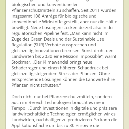
biologischen und konventionellen
Presse
Pflanzenschutzmitteln zu schaffen. Seit 2011 wurden
insgesamt 108 Anträge für biologische und
Pressemitteilungen
konventionelle Wirkstoffe gestellt, aber nur die Hälfte
bewilligt. Neue Lösungen stecken derzeit also in der
Pressebilder
regulatorischen Pipeline fest. „Man kann nicht im
Zuge des Green Deals und der Sustainable Use
Pressemappe
Regulation (SUR) Verbote aussprechen und
gleichzeitig Innovationen bremsen. Sonst droht den
Pressekontakt
Landwirten bis 2030 eine Mission Impossible“, warnt
Stockmar. „Der Klimawandel bringt neue
Mediathek
Schaderreger und einen höheren Schaddruck bei
gleichzeitig steigendem Stress der Pflanzen. Ohne
News
entsprechende Lösungen können die Landwirte ihre
Pflanzen nicht schützen.“
Videos
Publikationen
Doch nicht nur bei Pflanzenschutzmitteln, sondern
auch im Bereich Technologien braucht es mehr
Newsletter
Tempo. „Durch Investitionen in digitale und präzisere
landwirtschaftliche Technologien ermöglichen wir es
Archiv
Landwirten, nachhaltiger zu produzieren. So kann die
Applikationsfläche um bis zu 80 % sowie die