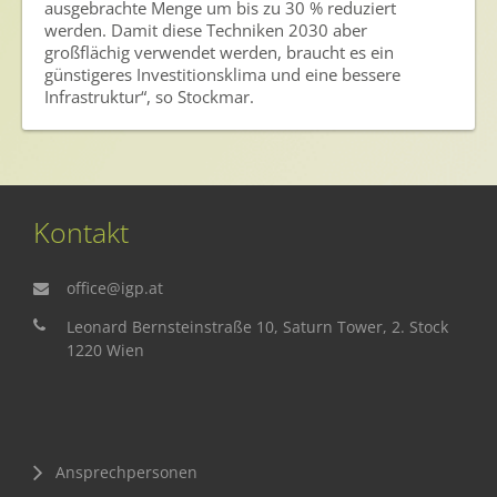
ausgebrachte Menge um bis zu 30 % reduziert
werden. Damit diese Techniken 2030 aber
großflächig verwendet werden, braucht es ein
günstigeres Investitionsklima und eine bessere
Infrastruktur“, so Stockmar.
Kontakt
office@igp.at
Leonard Bernsteinstraße 10, Saturn Tower, 2. Stock
1220 Wien
Ansprechpersonen