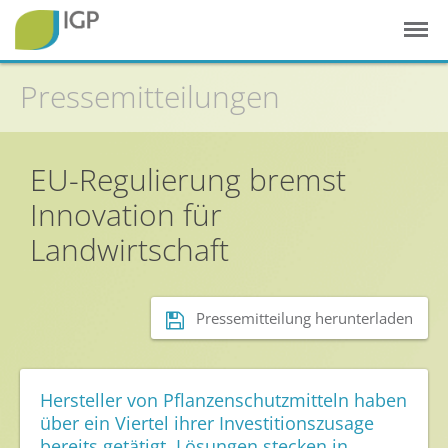
Pressemitteilungen
Startseite
EU-Regulierung bremst
Gesunde Pflanzen
Innovation für
In der Landwirtschaft
Landwirtschaft
Integrierter Pflanzenschutz
In Haus & Garten
Geschichte des Pflanzenschutzes
Pressemitteilung herunterladen
Forschung & Entwicklung
Umweltschutz
Hersteller von Pflanzenschutzmitteln haben
über ein Viertel ihrer Investitionszusage
Gesunde Nahrung
bereits getätigt. Lösungen stecken in