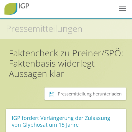
Pressemitteilungen
Startseite
Faktencheck zu Preiner/SPÖ:
Gesunde Pflanzen
Faktenbasis widerlegt
In der Landwirtschaft
Aussagen klar
Integrierter Pflanzenschutz
In Haus & Garten
Pressemitteilung herunterladen
Geschichte des Pflanzenschutzes
Forschung & Entwicklung
Umweltschutz
IGP fordert Verlängerung der Zulassung
von Glyphosat um 15 Jahre
Gesunde Nahrung