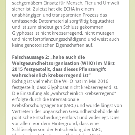
sachgemäßem Einsatz für Mensch, Tier und Umwelt
sicher ist. Zuletzt hat die ECHA in einem
Presse
unabhängigen und transparenten Prozess das
umfassende Datenmaterial sorgfältig begutachtet
Pressemitteilungen
und ist zum eindeutigen Schluss gekommen:
Glyphosat ist nicht krebserregend, nicht mutagen
Pressebilder
und nicht fortpflanzungsschädigend und weist auch
keine genotoxischen Eigenschaften auf.
Pressemappe
Pressekontakt
Falschaussage 2: „habe auch die
Weltgesundheitsorganisation (WHO) im März
Mediathek
2015 festgestellt, dass dieses Pflanzengift
wahrscheinlich krebserregend ist“
Richtig ist vielmehr: Die WHO hat im Mai 2016
News
festgestellt, dass Glyphosat nicht krebserregend ist.
Videos
Die Einstufung als „wahrscheinlich krebserregend“
erfolgte durch die Internationale
Publikationen
Krebsforschungsagentur (IARC) und wurde längst von
Vertretern der ungarischen Gesundheitsbehörde als
Newsletter
politische Entscheidung entlarvt und widerlegt. Dies
vor allem vor dem Hintergrund, dass eine
Archiv
Schlüsselperson der Entscheidung der IARC,