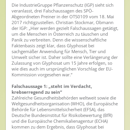
Die IndustrieGruppe Pflanzenschutz (IGP) sieht sich
Nutzen von Pflanzenschutzmitteln
veranlasst, drei Falschaussagen des SPÖ-
Abgeordneten Preiner in der OTS0109 vom 18. Mai
Sichere Lebensmittel
2017 richtigzustellen. Christian Stockmar, Obmann
der IGP: „Hier werden gezielt Falschaussagen getätigt,
Zulassung
um die Menschen in Österreich zu täuschen und
Panik zu verbreiten. Denn die wissenschaftliche
Gesunde Menschen
Faktenbasis zeigt klar, dass Glyphosat bei
sachgemäßer Anwendung für Mensch, Tier und
Versorgungs- & Ernährungssicherheit
Umwelt sicher ist. Daher sollte eine Verlängerung der
Zulassung von Glyphosat um 15 Jahre erfolgen, so
Gepflegtes Eigenheim
wie dies auch im ursprünglichen Vorschlag der EU-
Anwenderschutz
Kommission vorgesehen war.“
Entsorgung von Pflanzenschutzmittel-Leergebinden
Falschaussage 1: „steht im Verdacht,
krebserregend zu sein“
Die IGP
Zahlreiche Gesundheitsbehörden weltweit sowie die
Weltgesundheitsorganisation (WHO), die Europäische
Zum Verband
Behörde für Lebensmittelsicherheit (EFSA), das
Deutsche Bundesinstitut für Risikobewertung (BfR)
Ansprechpersonen
und die Europäische Chemikalienagentur (ECHA)
kommen zu dem Ergebnis, dass Glyphosat bei
Veranstaltungen & Aktionen