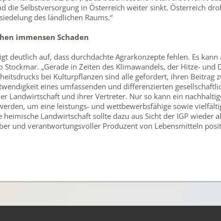
 die Selbstversorgung in Österreich weiter sinkt. Österreich dro
siedelung des ländlichen Raums.“
achen immensen Schaden
t deutlich auf, dass durchdachte Agrarkonzepte fehlen. Es kann a
so Stockmar. „Gerade in Zeiten des Klimawandels, der Hitze- und
tsdrucks bei Kulturpflanzen sind alle gefordert, ihren Beitrag z
otwendigkeit eines umfassenden und differenzierten gesellschaftl
r Landwirtschaft und ihrer Vertreter. Nur so kann ein nachhaltige
werden, um eine leistungs- und wettbewerbsfähige sowie vielfälti
e heimische Landwirtschaft sollte dazu aus Sicht der IGP wieder 
eber und verantwortungsvoller Produzent von Lebensmitteln posit