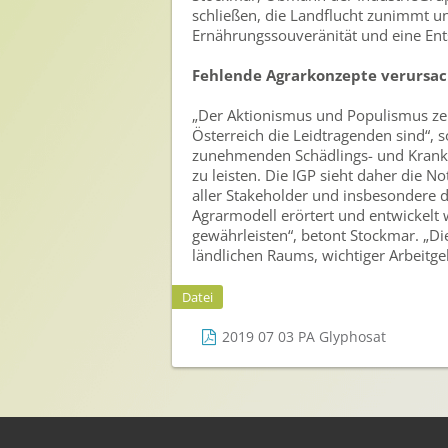
schließen, die Landflucht zunimmt und
Sichere Lebensmittel
Ernährungssouveränität und eine Ent
Zulassung
Fehlende Agrarkonzepte verurs
Gesunde Menschen
„Der Aktionismus und Populismus zeig
Österreich die Leidtragenden sind“, 
Versorgungs- & Ernährungssicherheit
zunehmenden Schädlings- und Krankhei
zu leisten. Die IGP sieht daher die N
Gepflegtes Eigenheim
aller Stakeholder und insbesondere de
Agrarmodell erörtert und entwickelt 
Anwenderschutz
gewährleisten“, betont Stockmar. „Di
Entsorgung von Pflanzenschutzmittel-Leergebinden
ländlichen Raums, wichtiger Arbeitg
Die IGP
Datei
2019 07 03 PA Glyphosat
Zum Verband
Ansprechpersonen
Veranstaltungen & Aktionen