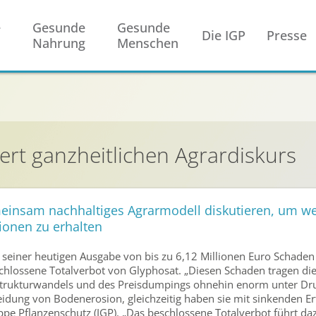
e
Gesunde
Gesunde
Die IGP
Presse
Nahrung
Menschen
ert ganzheitlichen Agrardiskurs
emeinsam nachhaltiges Agrarmodell diskutieren, um w
ionen zu erhalten
in seiner heutigen Ausgabe von bis zu 6,12 Millionen Euro Schaden
schlossene Totalverbot von Glyphosat. „Diesen Schaden tragen di
 Strukturwandels und des Preisdumpings ohnehin enorm unter Dru
idung von Bodenerosion, gleichzeitig haben sie mit sinkenden Ert
 Pflanzenschutz (IGP). „Das beschlossene Totalverbot führt dazu