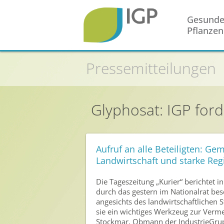
Gesund
Pflanzen
Startseite
Pressemitteilungen
Gesunde Pflanzen
In der Landwirtschaft
Glyphosat: IGP ford
Integrierter Pflanzenschutz
In Haus & Garten
Geschichte des Pflanzenschutzes
Aufruf an alle Beteiligten: G
Landwirtschaft und starke Reg
Forschung & Entwicklung
Umweltschutz
Die Tageszeitung „Kurier“ berichtet 
durch das gestern im Nationalrat be
Gesunde Nahrung
angesichts des landwirtschaftlichen
sie ein wichtiges Werkzeug zur Verme
Nutzen von Pflanzenschutzmitteln
Stockmar, Obmann der IndustrieGruppe