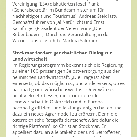
Vereinigung (ESA) diskutierten Josef Plank
Ansprechpersonen
(Generalsekretär im Bundesministerium für
Nachhaltigkeit und Tourismus), Andreas Steidl (stv.
Veranstaltungen & Aktionen
Geschäftsführer von Ja! Natürlich) und Ernst
Karpfinger (Präsident der Vereinigung „Die
Presse
Rübenbauern“). Durch die Veranstaltung in der
Wiener Labstelle führte Martina Salomon.
Pressemitteilungen
Stockmar fordert ganzheitlichen Dialog zur
Pressebilder
Landwirtschaft
Pressemappe
Im Regierungsprogramm bekennt sich die Regierung
zu einer 100-prozentigen Selbstversorgung aus der
Pressekontakt
heimischen Landwirtschaft. „Die Frage ist aber
einerseits, ob das möglich ist, und andererseits, ob es
Mediathek
nachhaltig und wünschenswert ist. Oder wäre es
nicht vielmehr besser, die produzierende
News
Landwirtschaft in Österreich und in Europa
nachhaltig effizient und leistungsfähig zu halten und
Videos
dazu ein neues Agrarmodell zu erörtern. Denn die
österreichische Ratspräsidentschaft wäre dafür die
Publikationen
richtige Plattform“, so Christian Stockmar. Er
Newsletter
appelliert dazu an alle Stakeholder und Betroffenen,