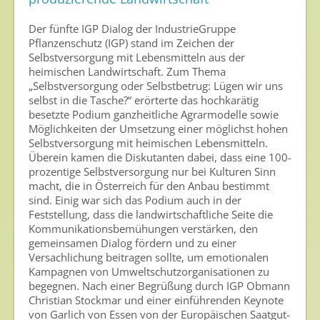
Umweltschutz
Der fünfte IGP Dialog der IndustrieGruppe
Gesunde Nahrung
Pflanzenschutz (IGP) stand im Zeichen der
Selbstversorgung mit Lebensmitteln aus der
Nutzen von Pflanzenschutzmitteln
heimischen Landwirtschaft. Zum Thema
„Selbstversorgung oder Selbstbetrug: Lügen wir uns
Sichere Lebensmittel
selbst in die Tasche?“ erörterte das hochkarätig
Zulassung
besetzte Podium ganzheitliche Agrarmodelle sowie
Möglichkeiten der Umsetzung einer möglichst hohen
Selbstversorgung mit heimischen Lebensmitteln.
Gesunde Menschen
Überein kamen die Diskutanten dabei, dass eine 100-
prozentige Selbstversorgung nur bei Kulturen Sinn
Versorgungs- & Ernährungssicherheit
macht, die in Österreich für den Anbau bestimmt
Gepflegtes Eigenheim
sind. Einig war sich das Podium auch in der
Feststellung, dass die landwirtschaftliche Seite die
Anwenderschutz
Kommunikationsbemühungen verstärken, den
gemeinsamen Dialog fördern und zu einer
Entsorgung von Pflanzenschutzmittel-Leergebinden
Versachlichung beitragen sollte, um emotionalen
Kampagnen von Umweltschutzorganisationen zu
Die IGP
begegnen. Nach einer Begrüßung durch IGP Obmann
Christian Stockmar und einer einführenden Keynote
Zum Verband
von Garlich von Essen von der Europäischen Saatgut-