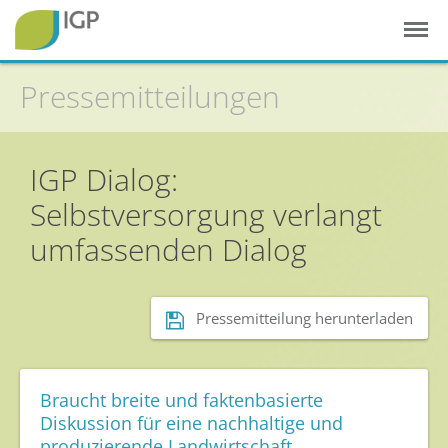
Pressemitteilungen
IGP Dialog:
Startseite
Selbstversorgung verlangt
Gesunde Pflanzen
umfassenden Dialog
In der Landwirtschaft
Integrierter Pflanzenschutz
Pressemitteilung herunterladen
In Haus & Garten
Geschichte des Pflanzenschutzes
Braucht breite und faktenbasierte
Forschung & Entwicklung
Diskussion für eine nachhaltige und
produzierende Landwirtschaft