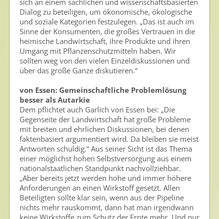
sich an einem sachlichen und wissenschaftsbasierten
Archiv
Dialog zu beteiligen, um ökonomische, ökologische
und soziale Kategorien festzulegen. „Das ist auch im
Sinne der Konsumenten, die großes Vertrauen in die
heimische Landwirtschaft, ihre Produkte und ihren
Umgang mit Pflanzenschutzmitteln haben. Wir
sollten weg von den vielen Einzeldiskussionen und
über das große Ganze diskutieren.“
von Essen: Gemeinschaftliche Problemlösung
besser als Autarkie
Dem pflichtet auch Garlich von Essen bei: „Die
Gegenseite der Landwirtschaft hat große Probleme
mit breiten und ehrlichen Diskussionen, bei denen
faktenbasiert argumentiert wird. Da bleiben sie meist
Antworten schuldig.“ Aus seiner Sicht ist das Thema
einer möglichst hohen Selbstversorgung aus einem
nationalstaatlichen Standpunkt nachvollziehbar.
„Aber bereits jetzt werden hohe und immer höhere
Anforderungen an einen Wirkstoff gesetzt. Allen
Beteiligten sollte klar sein, wenn aus der Pipeline
nichts mehr rauskommt, dann hat man irgendwann
keine Wirkstoffe zum Schutz der Ernte mehr. Und nur