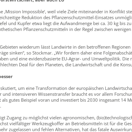
e ‚Mission Impossible‘, weil viele Ziele miteinander in Konflikt ste
eichzeitige Reduktion des Pflanzenschutzmittel-Einsatzes unmögli
l und Kupfer etwa liegt die Aufwandmenge bei ca. 30 kg bis zu 
ynthetischen Pflanzenschutzmitteln in der Regel zwischen wenig
Gebieten wiederum lässt Landwirte in den betroffenen Regionen 
räge sinken“, so Stockmar. „Wir fordern daher eine Folgenabschä
gaben und eine evidenzbasierte EU-Agrar- und Umweltpolitik. Die
schlechten Deal für den Planeten, die Landwirtschaft und die Ko
besser
iskutiert, um eine Transformation der europäischen Landwirtscha
r und intensiveren Wissenstransfer braucht es vor allem Forsch
ht als gutes Beispiel voran und investiert bis 2030 insgesamt 14 
.
tigt Zugang zu möglichst vielen agronomischen, (bio)technologisc
st vielfältiger Werkzeugkoffer an Betriebsmitteln ist für die Ge
mehr zugelassen und fehlen Alternativen, hat das fatale Auswirkun