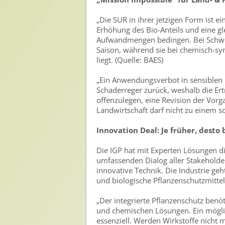
Presse
„Die SUR in ihrer jetzigen Form ist ein
Erhöhung des Bio-Anteils und eine gl
Pressemitteilungen
Aufwandmengen bedingen. Bei Schwefe
Saison, während sie bei chemisch-s
Pressebilder
liegt. (Quelle: BAES)
Pressemappe
„Ein Anwendungsverbot in sensiblen 
Pressekontakt
Schaderreger zurück, weshalb die Ert
offenzulegen, eine Revision der Vor
Mediathek
Landwirtschaft darf nicht zu einem 
News
Innovation Deal: Je früher, desto 
Videos
Die IGP hat mit Experten Lösungen d
umfassenden Dialog aller Stakeholde
Publikationen
innovative Technik. Die Industrie ge
und biologische Pflanzenschutzmittel
Newsletter
Archiv
„Der integrierte Pflanzenschutz benö
und chemischen Lösungen. Ein möglich
essenziell. Werden Wirkstoffe nicht 