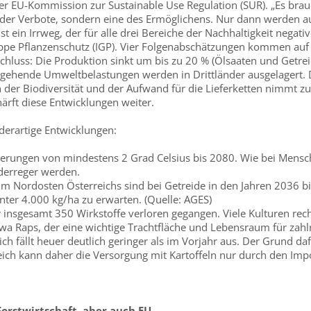
er EU-Kommission zur Sustainable Use Regulation (SUR). „Es brauc
k der Verbote, sondern eine des Ermöglichens. Nur dann werden 
t ein Irrweg, der für alle drei Bereiche der Nachhaltigkeit negativ
pe Pflanzenschutz (IGP). Vier Folgenabschätzungen kommen auf B
uss: Die Produktion sinkt um bis zu 20 % (Ölsaaten und Getreid
gehende Umweltbelastungen werden in Drittländer ausgelagert. Do
n der Biodiversität und der Aufwand für die Lieferketten nimmt zu
ärft diese Entwicklungen weiter.
 derartige Entwicklungen:
rungen von mindestens 2 Grad Celsius bis 2080. Wie bei Mensche
aderreger werden.
m Nordosten Österreichs sind bei Getreide in den Jahren 2036 bis
ter 4.000 kg/ha zu erwarten. (Quelle: AGES)
r insgesamt 350 Wirkstoffe verloren gegangen. Viele Kulturen rec
twa Raps, der eine wichtige Trachtfläche und Lebensraum für zahlr
ich fällt heuer deutlich geringer als im Vorjahr aus. Der Grund da
ch kann daher die Versorgung mit Kartoffeln nur durch den Impo
Forstwirtschaft, aber auch EU