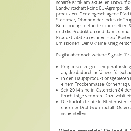
scharfe Kritik am aktuellen Entwurf d
Nutzen von Pflanzenschutzmitteln
Landwirtschaft keine EU-Agrarpoliti
produziert. Der eingeschlagene Pfad is
Sichere Lebensmittel
Stockmar, Obmann der IndustrieGrup
Berechnungsmethoden zum selben Schl
Zulassung
und die Produktion und damit einher
Produktivität zu rechnen – auf Koste
Gesunde Menschen
Emissionen. Der Ukraine-Krieg versch
Versorgungs- & Ernährungssicherheit
Es gibt aber noch weitere Signale für
Gepflegtes Eigenheim
Prognosen zeigen Temperatursteige
Anwenderschutz
an, die dadurch anfälliger für Sch
In den Hauptproduktionsgebieten i
Entsorgung von Pflanzenschutzmittel-Leergebinden
einem Trockenmasse-Kornertrag un
Seit 2014 sind in Österreich 84 de
Die IGP
Fruchtfolge verloren. Dazu zählt e
Die Kartoffelernte in Niederösterre
Zum Verband
enormer Drahtwurmbefall. Österrei
sicherstellen.
Ansprechpersonen
Veranstaltungen & Aktionen
„Mission Impossible“ für Land- & 