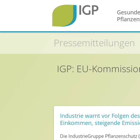
Gesund
Pflanzen
Pressemitteilungen
Startseite
Gesunde Pflanzen
In der Landwirtschaft
IGP: EU-Kommission
Integrierter Pflanzenschutz
In Haus & Garten
Geschichte des Pflanzenschutzes
Forschung & Entwicklung
Industrie warnt vor Folgen de
Umweltschutz
Einkommen, steigende Emissio
Gesunde Nahrung
Die IndustrieGruppe Pflanzenschutz 