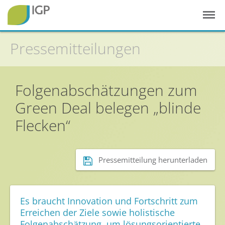
Pressemitteilungen
Startseite
Folgenabschätzungen zum
Gesunde Pflanzen
Green Deal belegen „blinde
In der Landwirtschaft
Flecken“
Integrierter Pflanzenschutz
In Haus & Garten
Pressemitteilung herunterladen
Geschichte des Pflanzenschutzes
Forschung & Entwicklung
Es braucht Innovation und Fortschritt zum
Umweltschutz
Erreichen der Ziele sowie holistische
Folgenabschätzung, um lösungsorientierte