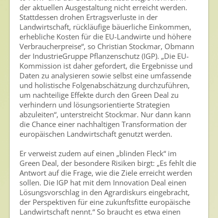
Veranstaltungen & Aktionen
der aktuellen Ausgestaltung nicht erreicht werden.
Stattdessen drohen Ertragsverluste in der
Presse
Landwirtschaft, rückläufige bäuerliche Einkommen,
erhebliche Kosten für die EU-Landwirte und höhere
Pressemitteilungen
Verbraucherpreise“, so Christian Stockmar, Obmann
der IndustrieGruppe Pflanzenschutz (IGP). „Die EU-
Pressebilder
Kommission ist daher gefordert, die Ergebnisse und
Daten zu analysieren sowie selbst eine umfassende
Pressemappe
und holistische Folgenabschätzung durchzuführen,
um nachteilige Effekte durch den Green Deal zu
Pressekontakt
verhindern und lösungsorientierte Strategien
abzuleiten“, unterstreicht Stockmar. Nur dann kann
Mediathek
die Chance einer nachhaltigen Transformation der
europäischen Landwirtschaft genutzt werden.
News
Videos
Er verweist zudem auf einen „blinden Fleck“ im
Green Deal, der besondere Risiken birgt: „Es fehlt die
Publikationen
Antwort auf die Frage, wie die Ziele erreicht werden
sollen. Die IGP hat mit dem Innovation Deal einen
Newsletter
Lösungsvorschlag in den Agrardiskurs eingebracht,
der Perspektiven für eine zukunftsfitte europäische
Archiv
Landwirtschaft nennt.“ So braucht es etwa einen