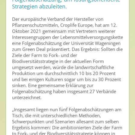
Gesunde Nahrung
Strategien abzuleiten.
Nutzen von Pflanzenschutzmitteln
Der europäische Verband der Hersteller von
Sichere Lebensmittel
Pflanzenschutzmitteln, Croplife Europe, hat am 12.
Oktober 2021 gemeinsam mit Vertretern weiterer
Zulassung
Interessengruppen der Lebensmittelversorgungskette
eine Folgenabschätzung der Universität Wageningen
Gesunde Menschen
zum Green Deal präsentiert. Das Ergebnis: Sollten die
Ziele der Farm to Fork- und der
Versorgungs- & Ernährungssicherheit
Biodiversitätsstrategie in der aktuellen Form
umgesetzt werden, würde die landwirtschaftliche
Gepflegtes Eigenheim
Produktion um durchschnittlich 10 bis 20 Prozent
und bei einigen Kulturen sogar um bis zu 30 Prozent
Anwenderschutz
sinken. Eine gemeinsame Erklärung zur
Entsorgung von Pflanzenschutzmittel-Leergebinden
Folgenabschätzung haben insgesamt 27 Verbände
unterzeichnet.
Die IGP
„Insgesamt liegen nun fünf Folgenabschätzungen am
Tisch, die mit unterschiedlichen Methoden,
Zum Verband
Schwerpunkten und Szenarien allesamt zum selben
Ansprechpersonen
Ergebnis kommen: Die ambitionierten Ziele der Farm
to Fork- und der Biodiversitätsstrategie können in