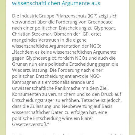
wissenschaftlichen Argumente aus
Nutzen von Pflanzenschutzmitteln
Die IndustrieGruppe Pflanzenschutz (IGP) zeigt sich
Sichere Lebensmittel
verwundert über die Forderung von Greenpeace
Zulassung
nach einer politischen Entscheidung zu Glyphosat.
Christian Stockmar, Obmann der IGP, ortet
Gesunde Menschen
mangelndes Vertrauen in die eigene
wissenschaftliche Argumentation der NGO:
„Nachdem es keine wissenschaftlichen Argumente
Versorgungs- & Ernährungssicherheit
gegen Glyphosat gibt, fordern NGOs und auch die
Gepflegtes Eigenheim
Grünen nun eine politische Entscheidung gegen die
Wiederzulassung. Die Forderung nach einer
Anwenderschutz
politischen Entscheidung entlarvt die NGO-
Kampagnen als emotionalisierende und
Entsorgung von Pflanzenschutzmittel-Leergebinden
unwissenschaftliche Panikmache mit dem Ziel,
Konsumenten zu verunsichern und so den Druck auf
Die IGP
Entscheidungsträger zu erhöhen. Tatsache ist jedoch,
dass die Zulassung und Neubewertung auf Basis
Zum Verband
wissenschaftlicher Daten zu erfolgen hat, eine
politische Entscheidung wäre ein klarer
Ansprechpersonen
Gesetzesverstoß.“
Veranstaltungen & Aktionen