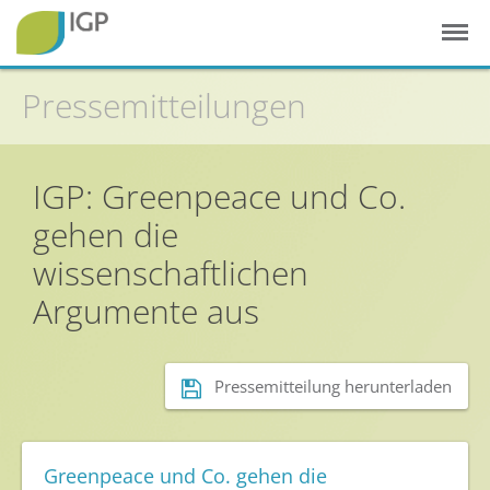
Pressemitteilungen
Startseite
Gesunde Pflanzen
IGP: Greenpeace und Co.
gehen die
In der Landwirtschaft
wissenschaftlichen
Integrierter Pflanzenschutz
Argumente aus
In Haus & Garten
Geschichte des Pflanzenschutzes
Forschung & Entwicklung
Pressemitteilung herunterladen
Umweltschutz
Gesunde Nahrung
Greenpeace und Co. gehen die