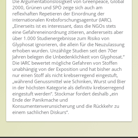
Die Argumentationslosigkeit von Greenpeace, Global
2000, Grünen und SPÖ zeige sich auch am
Presse
reflexhaften Repetieren der Einordnung der
internationalen Krebsforschungsagentur (IARC).
Pressemitteilungen
„Einerseits ist es interessant, dass die NGOs stets
Pressebilder
eine Gefahreneinordnung zitieren, andererseits aber
über 1.000 Studienergebnisse zum Risiko von
Pressemappe
Glyphosat ignorieren, die allein für die Neuzulassung
erhoben wurden. Unzählige Studien seit den 70er
Pressekontakt
Jahren belegen die Unbedenklichkeit von Glyphosat.“
Die IARC bewertet mögliche Gefahren von Stoffen
Mediathek
unabhängig von der Exposition und hat bisher auch
nur einen Stoff als nicht krebserregend eingestuft,
News
„während Genussmittel wie Schinken, Wurst und Bier
in der höchsten Kategorie als definitiv krebserregend
Videos
eingestuft werden“. Stockmar fordert deshalb „ein
Ende der Panikmache und
Publikationen
Konsumentenverunsicherung und die Rückkehr zu
Newsletter
einem sachlichen Diskurs“.
Archiv