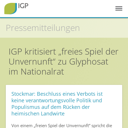
Pressemitteilungen
Startseite
IGP kritisiert „freies Spiel der
Gesunde Pflanzen
Unvernunft“ zu Glyphosat
im Nationalrat
In der Landwirtschaft
Integrierter Pflanzenschutz
In Haus & Garten
Stockmar: Beschluss eines Verbots ist
Geschichte des Pflanzenschutzes
keine verantwortungsvolle Politik und
Populismus auf dem Rücken der
Forschung & Entwicklung
heimischen Landwirte
Umweltschutz
Von einem „freien Spiel der Unvernunft“ spricht die