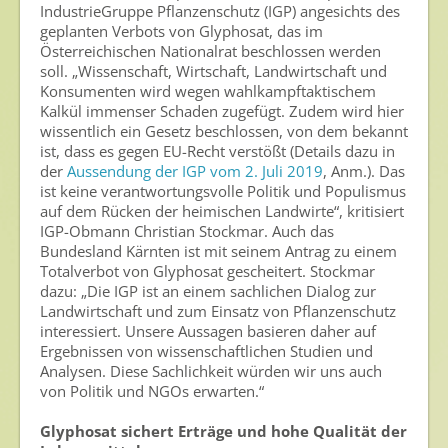
IndustrieGruppe Pflanzenschutz (IGP) angesichts des
Gesunde Nahrung
geplanten Verbots von Glyphosat, das im
Österreichischen Nationalrat beschlossen werden
Nutzen von Pflanzenschutzmitteln
soll. „Wissenschaft, Wirtschaft, Landwirtschaft und
Sichere Lebensmittel
Konsumenten wird wegen wahlkampftaktischem
Kalkül immenser Schaden zugefügt. Zudem wird hier
Zulassung
wissentlich ein Gesetz beschlossen, von dem bekannt
ist, dass es gegen EU-Recht verstößt (Details dazu in
Gesunde Menschen
der
Aussendung der IGP vom 2. Juli 2019
, Anm.). Das
ist keine verantwortungsvolle Politik und Populismus
Versorgungs- & Ernährungssicherheit
auf dem Rücken der heimischen Landwirte“, kritisiert
IGP-Obmann Christian Stockmar. Auch das
Gepflegtes Eigenheim
Bundesland Kärnten ist mit seinem Antrag zu einem
Totalverbot von Glyphosat gescheitert. Stockmar
Anwenderschutz
dazu: „Die IGP ist an einem sachlichen Dialog zur
Landwirtschaft und zum Einsatz von Pflanzenschutz
Entsorgung von Pflanzenschutzmittel-Leergebinden
interessiert. Unsere Aussagen basieren daher auf
Ergebnissen von wissenschaftlichen Studien und
Die IGP
Analysen. Diese Sachlichkeit würden wir uns auch
von Politik und NGOs erwarten.“
Zum Verband
Ansprechpersonen
Glyphosat sichert Erträge und hohe Qualität der