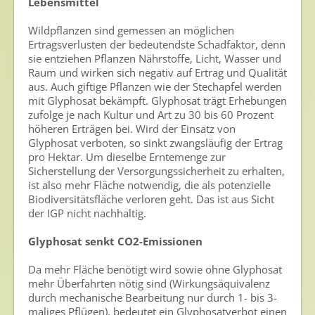
Lebensmittel
Veranstaltungen & Aktionen
Wildpflanzen sind gemessen an möglichen
Presse
Ertragsverlusten der bedeutendste Schadfaktor, denn
sie entziehen Pflanzen Nährstoffe, Licht, Wasser und
Pressemitteilungen
Raum und wirken sich negativ auf Ertrag und Qualität
aus. Auch giftige Pflanzen wie der Stechapfel werden
Pressebilder
mit Glyphosat bekämpft. Glyphosat trägt Erhebungen
zufolge je nach Kultur und Art zu 30 bis 60 Prozent
Pressemappe
höheren Erträgen bei. Wird der Einsatz von
Glyphosat verboten, so sinkt zwangsläufig der Ertrag
Pressekontakt
pro Hektar. Um dieselbe Erntemenge zur
Sicherstellung der Versorgungssicherheit zu erhalten,
Mediathek
ist also mehr Fläche notwendig, die als potenzielle
Biodiversitätsfläche verloren geht. Das ist aus Sicht
News
der IGP nicht nachhaltig.
Videos
Glyphosat senkt CO2-Emissionen
Publikationen
Da mehr Fläche benötigt wird sowie ohne Glyphosat
Newsletter
mehr Überfahrten nötig sind (Wirkungsäquivalenz
durch mechanische Bearbeitung nur durch 1- bis 3-
Archiv
maliges Pflügen), bedeutet ein Glyphosatverbot einen