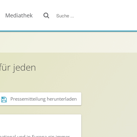
Mediathek
für jeden
Pressemitteilung herunterladen
rnational und in Europa ein immer