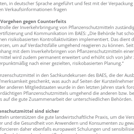
alten, in deutscher Sprache angeführt und fest mit der Verpackun
ten Verkaufsinformationen fragen
s Vorgehen gegen Counterfeits
ntrolle der Inverkehrbringung von Pflanzenschutzmitteln zuständig.
Zertifizierung und Kommunikation im BAES: „Die Behörde hat sch
inen risikobasierten Kontrollaktivitäten implementiert. Das dient 
rcen, um auf Verdachtsfälle umgehend reagieren zu können. Seit 
hang mit dem Inverkehrbringen von Pflanzenschutzmitteln einen
ttel wird zudem permanent erweitert und erhöht sich von Jahr z
erpunktmäßig nach einer gezielten, risikobasierten Planung.“
anzenschutzmittel in den Sachkundekursen des BAES, die der Aus
erksamkeit geschenkt, was auch auf Seiten der Kursteilnehmer 
anderen Mitgliedstaaten wurde in den letzten Jahren stark forci
erdächtigen Pflanzenschutzmittels umgehend die anderen bzw. be
its auf die gute Zusammenarbeit der unterschiedlichen Behörden.
enschutzmittel sind sicher
tteln unterstützen die gute landwirtschaftliche Praxis, um die V
r und die Gesundheit von Anwendern und Konsumenten zu gewähr
forcieren daher ebenfalls europaweit Schulungen und sensibilisi