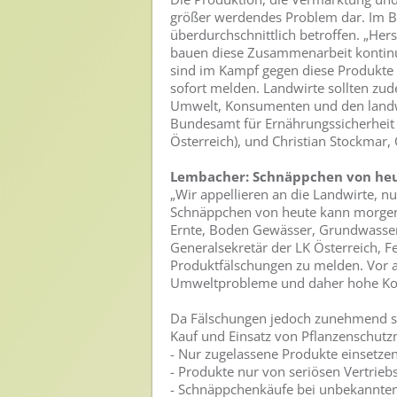
größer werdendes Problem dar. Im B
Nutzen von Pflanzenschutzmitteln
überdurchschnittlich betroffen. „Her
Sichere Lebensmittel
bauen diese Zusammenarbeit kontinui
sind im Kampf gegen diese Produkte 
Zulassung
sofort melden. Landwirte sollten zu
Umwelt, Konsumenten und den landwirt
Gesunde Menschen
Bundesamt für Ernährungssicherheit 
Österreich), und Christian Stockmar
Versorgungs- & Ernährungssicherheit
Lembacher: Schnäppchen von heu
Gepflegtes Eigenheim
„Wir appellieren an die Landwirte, n
Schnäppchen von heute kann morgen 
Anwenderschutz
Ernte, Boden Gewässer, Grundwasser 
Generalsekretär der LK Österreich, 
Entsorgung von Pflanzenschutzmittel-Leergebinden
Produktfälschungen zu melden. Vor al
Umweltprobleme und daher hohe Kost
Die IGP
Da Fälschungen jedoch zunehmend sc
Zum Verband
Kauf und Einsatz von Pflanzenschutzm
- Nur zugelassene Produkte einsetze
Ansprechpersonen
- Produkte nur von seriösen Vertrie
Veranstaltungen & Aktionen
- Schnäppchenkäufe bei unbekannte