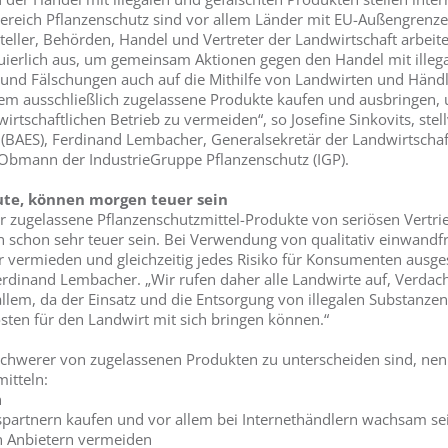
ereich Pflanzenschutz sind vor allem Länder mit EU-Außengrenz
steller, Behörden, Handel und Vertreter der Landwirtschaft arbe
erlich aus, um gemeinsam Aktionen gegen den Handel mit illega
und Fälschungen auch auf die Mithilfe von Landwirten und Händl
dem ausschließlich zugelassene Produkte kaufen und ausbringen,
schaftlichen Betrieb zu vermeiden“, so Josefine Sinkovits, stel
(BAES), Ferdinand Lembacher, Generalsekretär der Landwirtscha
, Obmann der IndustrieGruppe Pflanzenschutz (IGP).
te, können morgen teuer sein
ur zugelassene Pflanzenschutzmittel-Produkte von seriösen Vertr
schon sehr teuer sein. Bei Verwendung von qualitativ einwandf
vermieden und gleichzeitig jedes Risiko für Konsumenten ausge
Ferdinand Lembacher. „Wir rufen daher alle Landwirte auf, Verda
lem, da der Einsatz und die Entsorgung von illegalen Substanzen
en für den Landwirt mit sich bringen können.“
hwerer von zugelassenen Produkten zu unterscheiden sind, nen
itteln:
n
bspartnern kaufen und vor allem bei Internethändlern wachsam se
n Anbietern vermeiden