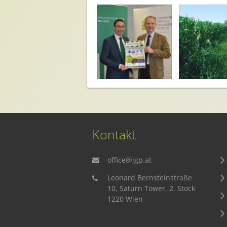
Kontakt
office@igp.at
Leonard Bernsteinstraße
10, Saturn Tower, 2. Stock
1220 Wien