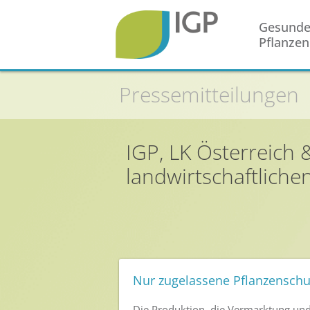
Gesund
Pflanzen
Pressemitteilungen
Startseite
Gesunde Pflanzen
IGP, LK Österreich 
In der Landwirtschaft
landwirtschaftliche
Integrierter Pflanzenschutz
In Haus & Garten
Geschichte des Pflanzenschutzes
Forschung & Entwicklung
Umweltschutz
Nur zugelassene Pflanzenschut
Gesunde Nahrung
Die Produktion, die Vermarktung und 