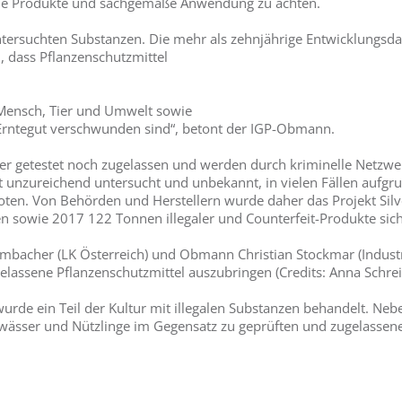
ene Produkte und sachgemäße Anwendung zu achten.
untersuchten Substanzen. Die mehr als zehnjährige Entwicklungs
, dass Pflanzenschutzmittel
 Mensch, Tier und Umwelt sowie
Erntegut verschwunden sind“, betont der IGP-Obmann.
er getestet noch zugelassen und werden durch kriminelle Netzwe
ft unzureichend untersucht und unbekannt, in vielen Fällen aufgru
en. Von Behörden und Herstellern wurde daher das Projekt Silver 
 sowie 2017 122 Tonnen illegaler und Counterfeit-Produkte sich
mbacher (LK Österreich) und Obmann Christian Stockmar (Indust
gelassene Pflanzenschutzmittel auszubringen (Credits: Anna Schrei
wurde ein Teil der Kultur mit illegalen Substanzen behandelt. Ne
sser und Nützlinge im Gegensatz zu geprüften und zugelassen