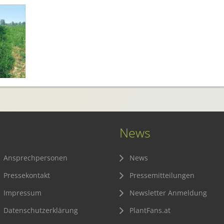
News
Ansprechpersonen
News
Pressekontakt
Pressemitteilungen
Impressum
Newsletter Anmeldung
Datenschutzerklärung
PlantFans.at