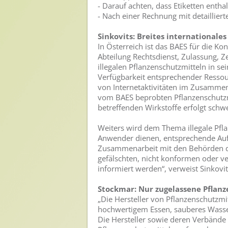
- Darauf achten, dass Etiketten enth
- Nach einer Rechnung mit detaillier
Presse
Sinkovits: Breites internationale
Pressemitteilungen
In Österreich ist das BAES für die Ko
Pressebilder
Abteilung Rechtsdienst, Zulassung, 
illegalen Pflanzenschutzmitteln in se
Pressemappe
Verfügbarkeit entsprechender Ressou
von Internetaktivitäten im Zusammen
Pressekontakt
vom BAES beprobten Pflanzenschutzmi
betreffenden Wirkstoffe erfolgt schw
Mediathek
Weiters wird dem Thema illegale Pfl
News
Anwender dienen, entsprechende Aufm
Zusammenarbeit mit den Behörden der 
Videos
gefälschten, nicht konformen oder v
informiert werden“, verweist Sinkov
Publikationen
Newsletter
Stockmar: Nur zugelassene Pflanz
„Die Hersteller von Pflanzenschutzmi
Archiv
hochwertigem Essen, sauberes Wasse
Die Hersteller sowie deren Verbände 