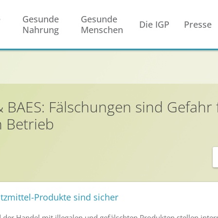
e
Gesunde
Gesunde
Die IGP
Presse
Nahrung
Menschen
& BAES: Fälschungen sind Gefahr 
n Betrieb
zmittel-Produkte sind sicher
der Handel mit illegalen und gefälschten Produkten stellen inte