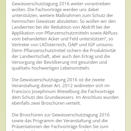
Gewässerschutztagung 2016 weiter vorantreiben
wollen. Die Fachvorträge werden uns dabei
Presse
unterstützen, weitere Maßnahmen zum Schutz der
heimischen Gewässer abzuleiten. So wollen wir den
Pressemitteilungen
Landwirten bei der Reduktion von Abdrift bei der
Applikation von Pflanzenschutzmitteln sowie Abfluss
Pressebilder
vom behandelten Acker und Feld unterstützen“, so
Pressemappe
Vertreter von LKÖsterreich, ÖAIP und IGP unisono.
Denn Pflanzenschutzmittel sichern die Produktivität
Pressekontakt
der Landwirtschaft, aber auch den Ertrag und die
Versorgung der Bevölkerung mit gesunden und
Mediathek
qualitativ hochwertigen Lebensmitteln.
News
Die Gewässerschutztagung 2016 ist die zweite
Veranstaltung dieser Art. 2012 widmeten sich im
Videos
Francisco Josephinum Wieselburg die Fachvorträge
dem Schutz des Grundwassers. Im Anschluss wurden
Publikationen
ebenfalls zwei Broschüren verteilt.
Newsletter
Die Broschüren zur Gewässerschutztagung 2016
Archiv
sowie das Programm der Veranstaltung und die
Präsentationen der Fachvorträge finden Sie zum