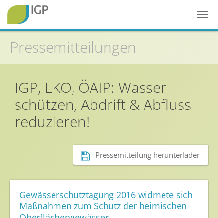
Pressemitteilungen
Startseite
IGP, LKO, ÖAIP: Wasser
Gesunde Pflanzen
schützen, Abdrift & Abfluss
In der Landwirtschaft
reduzieren!
Integrierter Pflanzenschutz
In Haus & Garten
Pressemitteilung herunterladen
Geschichte des Pflanzenschutzes
Forschung & Entwicklung
Umweltschutz
Gewässerschutztagung 2016 widmete sich
Maßnahmen zum Schutz der heimischen
Gesunde Nahrung
Oberflächengewässer