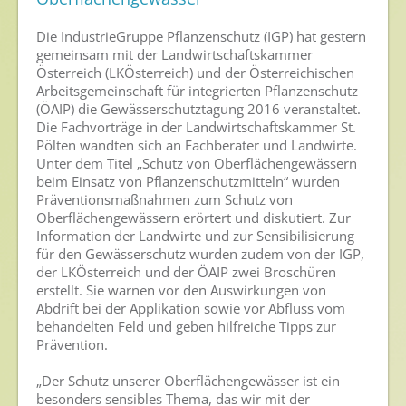
Nutzen von Pflanzenschutzmitteln
Die IndustrieGruppe Pflanzenschutz (IGP) hat gestern
gemeinsam mit der Landwirtschaftskammer
Sichere Lebensmittel
Österreich (LKÖsterreich) und der Österreichischen
Arbeitsgemeinschaft für integrierten Pflanzenschutz
Zulassung
(ÖAIP) die Gewässerschutztagung 2016 veranstaltet.
Die Fachvorträge in der Landwirtschaftskammer St.
Gesunde Menschen
Pölten wandten sich an Fachberater und Landwirte.
Unter dem Titel „Schutz von Oberflächengewässern
Versorgungs- & Ernährungssicherheit
beim Einsatz von Pflanzenschutzmitteln“ wurden
Präventionsmaßnahmen zum Schutz von
Gepflegtes Eigenheim
Oberflächengewässern erörtert und diskutiert. Zur
Anwenderschutz
Information der Landwirte und zur Sensibilisierung
für den Gewässerschutz wurden zudem von der IGP,
Entsorgung von Pflanzenschutzmittel-Leergebinden
der LKÖsterreich und der ÖAIP zwei Broschüren
erstellt. Sie warnen vor den Auswirkungen von
Die IGP
Abdrift bei der Applikation sowie vor Abfluss vom
behandelten Feld und geben hilfreiche Tipps zur
Zum Verband
Prävention.
Ansprechpersonen
„Der Schutz unserer Oberflächengewässer ist ein
besonders sensibles Thema, das wir mit der
Veranstaltungen & Aktionen