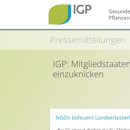
Gesund
Pflanzen
Startseite
Pressemitteilungen
Gesunde Pflanzen
In der Landwirtschaft
IGP: Mitgliedstaat
Integrierter Pflanzenschutz
einzuknicken
In Haus & Garten
Geschichte des Pflanzenschutzes
Forschung & Entwicklung
Umweltschutz
Gesunde Nahrung
NGOs befeuern Landwirtester
Nutzen von Pflanzenschutzmitteln
„Bei Glyphosat drohen die EU-Mitgli