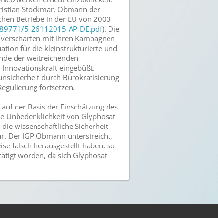
ristian Stockmar, Obmann der
ichen Betriebe in der EU von 2003
089771/5-26112015-AP-DE.pdf
). Die
s verschärfen mit ihren Kampagnen
tion für die kleinstrukturierte und
 Ende der weitreichenden
 Innovationskraft eingebüßt.
unsicherheit durch Bürokratisierung
egulierung fortsetzen.
 auf der Basis der Einschätzung des
die Unbedenklichkeit von Glyphosat
die wissenschaftliche Sicherheit
ar. Der IGP Obmann unterstreicht,
se falsch herausgestellt haben, so
ätigt worden, da sich Glyphosat