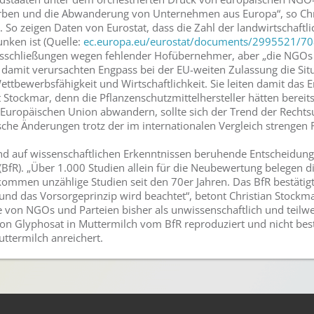
erben und die Abwanderung von Unternehmen aus Europa“, so Ch
. So zeigen Daten von Eurostat, dass die Zahl der landwirtschaftl
unken ist (Quelle:
ec.europa.eu/eurostat/documents/2995521/7
iebsschließungen wegen fehlender Hofübernehmer, aber „die NGO
amit verursachten Engpass bei der EU-weiten Zulassung die Situa
ettbewerbsfähigkeit und Wirtschaftlichkeit. Sie leiten damit das
 Stockmar, denn die Pflanzenschutzmittelhersteller hätten bereits
Europäischen Union abwandern, sollte sich der Trend der Rechts
che Änderungen trotz der im internationalen Vergleich strengen R
und auf wissenschaftlichen Erkenntnissen beruhende Entscheidung
(BfR). „Über 1.000 Studien allein für die Neubewertung belegen 
ommen unzählige Studien seit den 70er Jahren. Das BfR bestätigt 
und das Vorsorgeprinzip wird beachtet“, betont Christian Stockm
 von NGOs und Parteien bisher als unwissenschaftlich und teilwei
n Glyphosat in Muttermilch vom BfR reproduziert und nicht best
ttermilch anreichert.