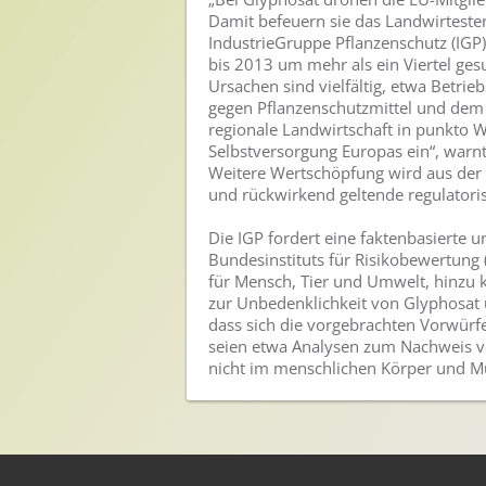
Damit befeuern sie das Landwirtest
Sichere Lebensmittel
IndustrieGruppe Pflanzenschutz (IGP)
bis 2013 um mehr als ein Viertel ges
Zulassung
Ursachen sind vielfältig, etwa Betr
gegen Pflanzenschutzmittel und dem d
Gesunde Menschen
regionale Landwirtschaft in punkto W
Selbstversorgung Europas ein“, warnt
Versorgungs- & Ernährungssicherheit
Weitere Wertschöpfung wird aus der 
und rückwirkend geltende regulatoris
Gepflegtes Eigenheim
Die IGP fordert eine faktenbasierte 
Anwenderschutz
Bundesinstituts für Risikobewertung 
Entsorgung von Pflanzenschutzmittel-Leergebinden
für Mensch, Tier und Umwelt, hinzu k
zur Unbedenklichkeit von Glyphosat 
Die IGP
dass sich die vorgebrachten Vorwürfe
seien etwa Analysen zum Nachweis vo
Zum Verband
nicht im menschlichen Körper und Mu
Ansprechpersonen
Veranstaltungen & Aktionen