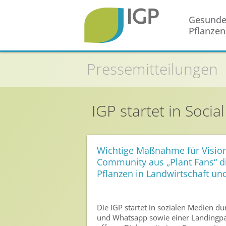
Gesund
Pflanzen
Startseite
Pressemitteilungen
Gesunde Pflanzen
In der Landwirtschaft
IGP startet in Soci
Integrierter Pflanzenschutz
In Haus & Garten
Wichtige Maßnahme für Vision
Geschichte des Pflanzenschutzes
Community aus „Plant Fans“ 
Pflanzen in Landwirtschaft un
Forschung & Entwicklung
Umweltschutz
Die IGP startet in sozialen Medien d
Gesunde Nahrung
und Whatsapp sowie einer Landingpage