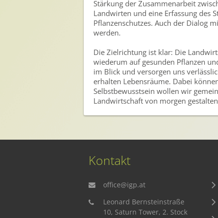
Stärkung der Zusammenarbeit zwisc
Landwirten und eine Erfassung des St
Pflanzenschutzes. Auch der Dialog mit
werden.
Die Zielrichtung ist klar: Die Landwi
wiederum auf gesunden Pflanzen und
im Blick und versorgen uns verlässlic
erhalten Lebensräume. Dabei können s
Selbstbewusstsein wollen wir gemei
Landwirtschaft von morgen gestalten
Kontakt
office@igp.at
Leonard Bernsteinstraße
10, Saturn Tower, 2. Stock