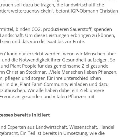
rauen soll dazu beitragen, die landwirtschaftliche
iert weiterzuentwickeln“, betont IGP-Obmann Christian
rmittel, binden CO2, produzieren Sauerstoff, spenden
 Landschaft. Um diese Leistungen erbringen zu können,
 sein und das von der Saat bis zur Ernte.
zen‘ kann nur erreicht werden, wenn wir Menschen über
 und die Notwendigkeit ihrer Gesundheit aufzeigen. So
s und Plant People für das gemeinsame Ziel gesunde
n Christian Stockmar. „Viele Menschen lieben Pflanzen,
, pflegen und sorgen für ihre unterschiedlichen
ir in die ‚Plant Fans‘-Community einladen und dazu
szutauschen. Wir alle haben dabei ein Ziel: unsere
 Freude an gesunden und vitalen Pflanzen mit
sses bereits initiiert
und Experten aus Landwirtschaft, Wissenschaft, Handel
ebracht. Ein Teil ist bereits in Umsetzung, wie die