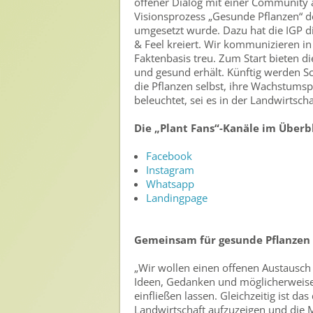
offener Dialog mit einer Community a
Nutzen von Pflanzenschutzmitteln
Visionsprozess „Gesunde Pflanzen“ d
umgesetzt wurde. Dazu hat die IGP d
Sichere Lebensmittel
& Feel kreiert. Wir kommunizieren in
Faktenbasis treu. Zum Start bieten d
Zulassung
und gesund erhält. Künftig werden 
die Pflanzen selbst, ihre Wachstumsp
Gesunde Menschen
beleuchtet, sei es in der Landwirtsch
Versorgungs- & Ernährungssicherheit
Die „Plant Fans“-Kanäle im Überbl
Gepflegtes Eigenheim
Facebook
Anwenderschutz
Instagram
Whatsapp
Entsorgung von Pflanzenschutzmittel-Leergebinden
Landingpage
Die IGP
Gemeinsam für gesunde Pflanzen
Zum Verband
„Wir wollen einen offenen Austausch 
Ansprechpersonen
Ideen, Gedanken und möglicherweise
einfließen lassen. Gleichzeitig ist d
Veranstaltungen & Aktionen
Landwirtschaft aufzuzeigen und die M