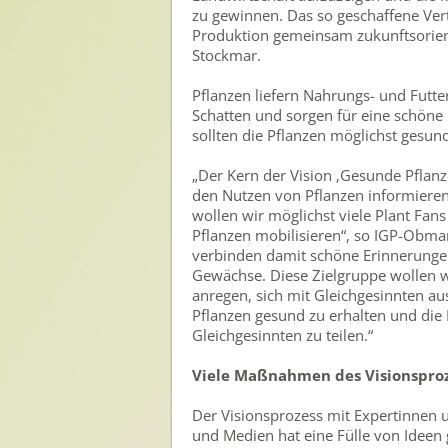
zu gewinnen. Das so geschaffene Vert
Presse
Produktion gemeinsam zukunftsorient
Stockmar.
Pressemitteilungen
Pflanzen liefern Nahrungs- und Futte
Pressebilder
Schatten und sorgen für eine schöne
Pressemappe
sollten die Pflanzen möglichst gesund
Pressekontakt
„Der Kern der Vision ‚Gesunde Pflan
den Nutzen von Pflanzen informieren
Mediathek
wollen wir möglichst viele Plant Fan
Pflanzen mobilisieren“, so IGP-Obman
News
verbinden damit schöne Erinnerungen
Gewächse. Diese Zielgruppe wollen w
Videos
anregen, sich mit Gleichgesinnten au
Pflanzen gesund zu erhalten und die
Publikationen
Gleichgesinnten zu teilen.“
Newsletter
Viele Maßnahmen des Visionsproze
Archiv
Der Visionsprozess mit Expertinnen 
und Medien hat eine Fülle von Ideen g