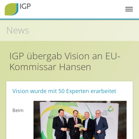
News
Startseite
Gesunde Pflanzen
IGP übergab Vision an EU-
In der Landwirtschaft
Kommissar Hansen
Integrierter Pflanzenschutz
In Haus & Garten
Vision wurde mit 50 Experten erarbeitet
Geschichte des Pflanzenschutzes
Forschung & Entwicklung
Beim
Umweltschutz
Gesunde Nahrung