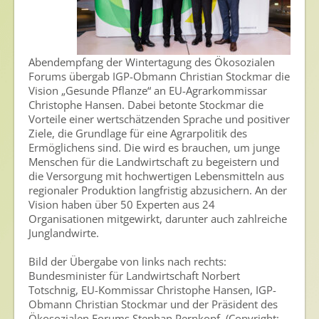
Nutzen von Pflanzenschutzmitteln
Sichere Lebensmittel
Zulassung
Abendempfang der Wintertagung des Ökosozialen
Forums übergab IGP-Obmann Christian Stockmar die
Gesunde Menschen
Vision „Gesunde Pflanze“ an EU-Agrarkommissar
Christophe Hansen. Dabei betonte Stockmar die
Versorgungs- & Ernährungssicherheit
Vorteile einer wertschätzenden Sprache und positiver
Ziele, die Grundlage für eine Agrarpolitik des
Gepflegtes Eigenheim
Ermöglichens sind. Die wird es brauchen, um junge
Menschen für die Landwirtschaft zu begeistern und
Anwenderschutz
die Versorgung mit hochwertigen Lebensmitteln aus
regionaler Produktion langfristig abzusichern. An der
Entsorgung von Pflanzenschutzmittel-Leergebinden
Vision haben über 50 Experten aus 24
Organisationen mitgewirkt, darunter auch zahlreiche
Die IGP
Junglandwirte.
Zum Verband
Bild der Übergabe von links nach rechts:
Bundesminister für Landwirtschaft Norbert
Ansprechpersonen
Totschnig, EU-Kommissar Christophe Hansen, IGP-
Veranstaltungen & Aktionen
Obmann Christian Stockmar und der Präsident des
Ökosozialen Forums Stephan Pernkopf. (Copyright: