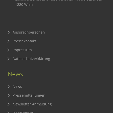
1220 Wien
Sichere Lebensmittel
Zulassung
Gesunde Menschen
Ansprechpersonen
Versorgungs- & Ernährungssicherheit
Pressekontakt
Gepflegtes Eigenheim
Impressum
Anwenderschutz
Datenschutzerklärung
Entsorgung von Pflanzenschutzmittel-Leergebinden
News
Die IGP
Zum Verband
News
Ansprechpersonen
Pressemitteilungen
Veranstaltungen & Aktionen
Newsletter Anmeldung
PlantFans.at