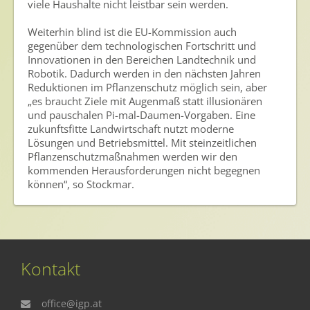
viele Haushalte nicht leistbar sein werden.
Presse
Weiterhin blind ist die EU-Kommission auch
Pressemitteilungen
gegenüber dem technologischen Fortschritt und
Innovationen in den Bereichen Landtechnik und
Pressebilder
Robotik. Dadurch werden in den nächsten Jahren
Reduktionen im Pflanzenschutz möglich sein, aber
Pressemappe
„es braucht Ziele mit Augenmaß statt illusionären
und pauschalen Pi-mal-Daumen-Vorgaben. Eine
Pressekontakt
zukunftsfitte Landwirtschaft nutzt moderne
Lösungen und Betriebsmittel. Mit steinzeitlichen
Mediathek
Pflanzenschutzmaßnahmen werden wir den
kommenden Herausforderungen nicht begegnen
News
können“, so Stockmar.
Videos
Publikationen
Newsletter
Kontakt
Archiv
office@igp.at