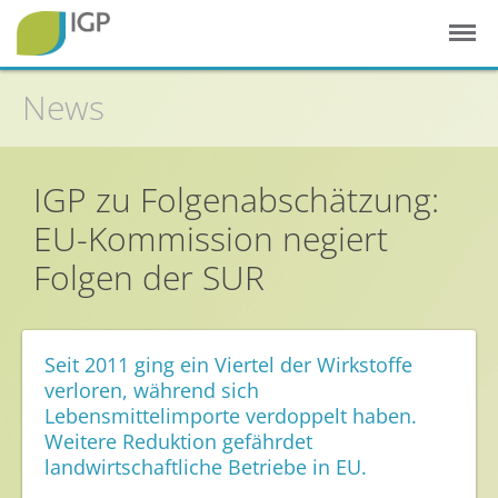
News
Startseite
Gesunde Pflanzen
IGP zu Folgenabschätzung:
EU-Kommission negiert
In der Landwirtschaft
Folgen der SUR
Integrierter Pflanzenschutz
In Haus & Garten
Geschichte des Pflanzenschutzes
Seit 2011 ging ein Viertel der Wirkstoffe
Forschung & Entwicklung
verloren, während sich
Lebensmittelimporte verdoppelt haben.
Umweltschutz
Weitere Reduktion gefährdet
landwirtschaftliche Betriebe in EU.
Gesunde Nahrung