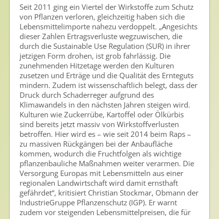
Seit 2011 ging ein Viertel der Wirkstoffe zum Schutz
Nutzen von Pflanzenschutzmitteln
von Pflanzen verloren, gleichzeitig haben sich die
Sichere Lebensmittel
Lebensmittelimporte nahezu verdoppelt. „Angesichts
dieser Zahlen Ertragsverluste wegzuwischen, die
Zulassung
durch die Sustainable Use Regulation (SUR) in ihrer
jetzigen Form drohen, ist grob fahrlässig. Die
Gesunde Menschen
zunehmenden Hitzetage werden den Kulturen
zusetzen und Erträge und die Qualität des Ernteguts
Versorgungs- & Ernährungssicherheit
mindern. Zudem ist wissenschaftlich belegt, dass der
Druck durch Schaderreger aufgrund des
Gepflegtes Eigenheim
Klimawandels in den nächsten Jahren steigen wird.
Kulturen wie Zuckerrübe, Kartoffel oder Ölkürbis
Anwenderschutz
sind bereits jetzt massiv von Wirkstoffverlusten
betroffen. Hier wird es – wie seit 2014 beim Raps –
Entsorgung von Pflanzenschutzmittel-Leergebinden
zu massiven Rückgängen bei der Anbaufläche
kommen, wodurch die Fruchtfolgen als wichtige
Die IGP
pflanzenbauliche Maßnahmen weiter verarmen. Die
Versorgung Europas mit Lebensmitteln aus einer
Zum Verband
regionalen Landwirtschaft wird damit ernsthaft
gefährdet“, kritisiert Christian Stockmar, Obmann der
Ansprechpersonen
IndustrieGruppe Pflanzenschutz (IGP). Er warnt
Veranstaltungen & Aktionen
zudem vor steigenden Lebensmittelpreisen, die für