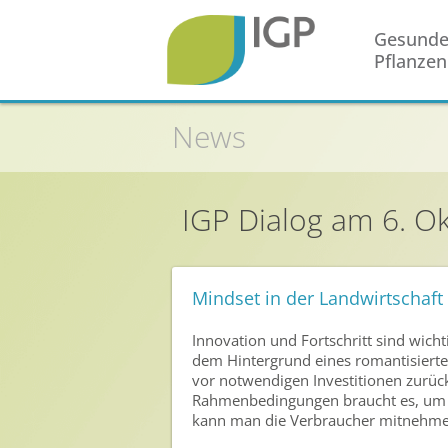
Gesund
Pflanzen
Startseite
News
Gesunde Pflanzen
In der Landwirtschaft
IGP Dialog am 6. O
Integrierter Pflanzenschutz
In Haus & Garten
Geschichte des Pflanzenschutzes
Mindset in der Landwirtschaft
Forschung & Entwicklung
Innovation und Fortschritt sind wicht
dem Hintergrund eines romantisierte
Umweltschutz
vor notwendigen Investitionen zurüc
Rahmenbedingungen braucht es, um ei
Gesunde Nahrung
kann man die Verbraucher mitnehm
Nutzen von Pflanzenschutzmitteln