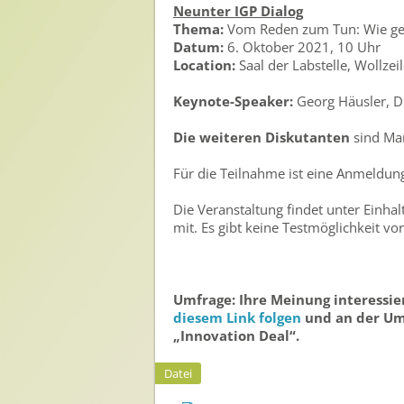
Neunter IGP Dialog
Thema:
Vom Reden zum Tun: Wie gel
Sichere Lebensmittel
Datum:
6. Oktober 2021, 10 Uhr
Zulassung
Location:
Saal der Labstelle, Wollzei
Gesunde Menschen
Keynote-Speaker:
Georg Häusler, D
Versorgungs- & Ernährungssicherheit
Die weiteren Diskutanten
sind Man
Gepflegtes Eigenheim
Für die Teilnahme ist eine Anmeldun
Anwenderschutz
Die Veranstaltung findet unter Einhal
mit. Es gibt keine Testmöglichkeit vor
Entsorgung von Pflanzenschutzmittel-Leergebinden
Die IGP
Umfrage: Ihre Meinung interessier
Zum Verband
diesem Link folgen
und an der Umf
„Innovation Deal“.
Ansprechpersonen
Veranstaltungen & Aktionen
Datei