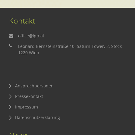
Kontakt
office@igp.at
© Katharina Schiffl
Leonard Bernsteinstraße 10, Saturn Tower, 2. Stock
1220 Wien
Ansprechpersonen
Pressekontakt
Impressum
Datenschutzerklärung