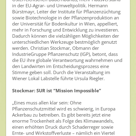
in der EU-Agrar- und Umweltpolitik. Hermann
Zum Verband
Bürstmayr, Leiter der Institute für Pflanzenzüchtung
sowie Biotechnologie in der Pflanzenproduktion an
Ansprechpersonen
der Universität für Bodenkultur in Wien, appelliert,
Veranstaltungen & Aktionen
mehr in Forschung und Entwicklung zu investieren.
Dadurch können die vielzähligen Möglichkeiten der
unterschiedlichen Werkzeuge bestmöglich genutzt
Presse
werden. Christian Stockmar, Obmann der
IndustrieGruppe Pflanzenschutz (IGP), betont, dass
Pressemitteilungen
die EU ihre globale Verantwortung wahrnehmen und
Pressebilder
den Landwirten im Entscheidungsprozess eine
Stimme geben soll. Durch die Veranstaltung im
Pressemappe
Wiener Lokal Labstelle führte Ursula Riegler.
Pressekontakt
Stockmar: SUR ist “Mission Impossible”
Mediathek
„Eines muss allen klar sein: Ohne
Pflanzenschutzmittel wird es schwierig, in Europa
News
Ackerbau zu betreiben. Es gibt bereits jetzt eine
enorme Trockenheit als Folge des Klimawandels,
Videos
einen erhöhten Druck durch Schaderreger sowie
Ernte- und Wirkstoffverluste – nämlich ein Viertel
Publikationen