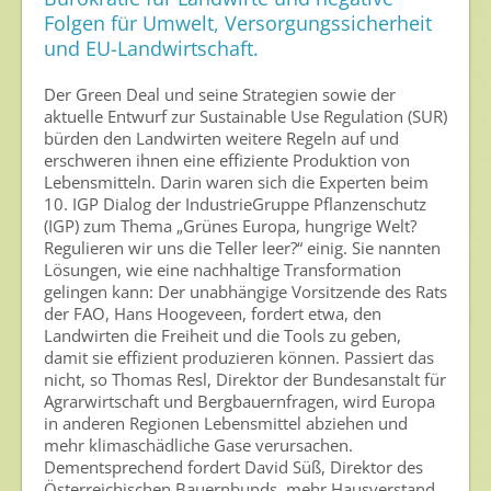
Forschung & Entwicklung
Folgen für Umwelt, Versorgungssicherheit
und EU-Landwirtschaft.
Umweltschutz
Der Green Deal und seine Strategien sowie der
Gesunde Nahrung
aktuelle Entwurf zur Sustainable Use Regulation (SUR)
bürden den Landwirten weitere Regeln auf und
Nutzen von Pflanzenschutzmitteln
erschweren ihnen eine effiziente Produktion von
Lebensmitteln. Darin waren sich die Experten beim
Sichere Lebensmittel
10. IGP Dialog der IndustrieGruppe Pflanzenschutz
Zulassung
(IGP) zum Thema „Grünes Europa, hungrige Welt?
Regulieren wir uns die Teller leer?“ einig. Sie nannten
Gesunde Menschen
Lösungen, wie eine nachhaltige Transformation
gelingen kann: Der unabhängige Vorsitzende des Rats
Versorgungs- & Ernährungssicherheit
der FAO, Hans Hoogeveen, fordert etwa, den
Landwirten die Freiheit und die Tools zu geben,
Gepflegtes Eigenheim
damit sie effizient produzieren können. Passiert das
nicht, so Thomas Resl, Direktor der Bundesanstalt für
Anwenderschutz
Agrarwirtschaft und Bergbauernfragen, wird Europa
in anderen Regionen Lebensmittel abziehen und
Entsorgung von Pflanzenschutzmittel-Leergebinden
mehr klimaschädliche Gase verursachen.
Dementsprechend fordert David Süß, Direktor des
Die IGP
Österreichischen Bauernbunds, mehr Hausverstand