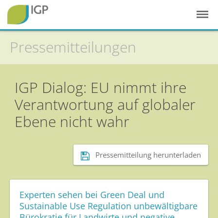
Pressemitteilungen
IGP Dialog: EU nimmt ihre
Verantwortung auf globaler
Ebene nicht wahr
Startseite
Gesunde Pflanzen
Pressemitteilung herunterladen
In der Landwirtschaft
Integrierter Pflanzenschutz
In Haus & Garten
Experten sehen bei Green Deal und
Sustainable Use Regulation unbewältigbare
Geschichte des Pflanzenschutzes
Bürokratie für Landwirte und negative