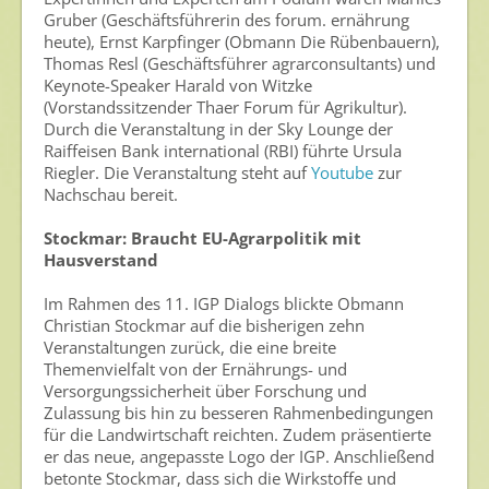
Gruber (Geschäftsführerin des forum. ernährung
Ansprechpersonen
heute), Ernst Karpfinger (Obmann Die Rübenbauern),
Thomas Resl (Geschäftsführer agrarconsultants) und
Veranstaltungen & Aktionen
Keynote-Speaker Harald von Witzke
(Vorstandssitzender Thaer Forum für Agrikultur).
Presse
Durch die Veranstaltung in der Sky Lounge der
Raiffeisen Bank international (RBI) führte Ursula
Pressemitteilungen
Riegler. Die Veranstaltung steht auf
Youtube
zur
Nachschau bereit.
Pressebilder
Stockmar: Braucht EU-Agrarpolitik mit
Pressemappe
Hausverstand
Pressekontakt
Im Rahmen des 11. IGP Dialogs blickte Obmann
Christian Stockmar auf die bisherigen zehn
Mediathek
Veranstaltungen zurück, die eine breite
Themenvielfalt von der Ernährungs- und
News
Versorgungssicherheit über Forschung und
Videos
Zulassung bis hin zu besseren Rahmenbedingungen
für die Landwirtschaft reichten. Zudem präsentierte
Publikationen
er das neue, angepasste Logo der IGP. Anschließend
betonte Stockmar, dass sich die Wirkstoffe und
Newsletter