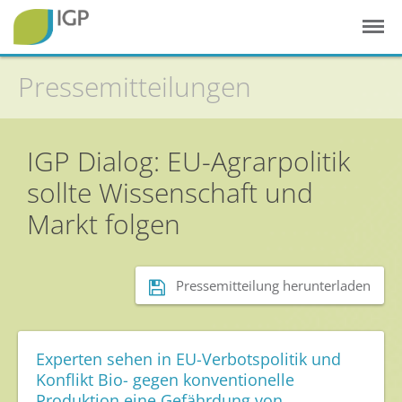
Pressemitteilungen
IGP Dialog: EU-Agrarpolitik
sollte Wissenschaft und
Startseite
Markt folgen
Gesunde Pflanzen
In der Landwirtschaft
Pressemitteilung herunterladen
Integrierter Pflanzenschutz
In Haus & Garten
Geschichte des Pflanzenschutzes
Experten sehen in EU-Verbotspolitik und
Konflikt Bio- gegen konventionelle
Forschung & Entwicklung
Produktion eine Gefährdung von