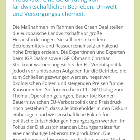
Umweltschutz
landwirtschaftlichen Betrieben, Umwelt
und Versorgungssicherheit.
Gesunde Nahrung
Die Maßnahmen im Rahmen des Green Deal stellen
Nutzen von Pflanzenschutzmitteln
die europäische Landwirtschaft vor große
Herausforderungen. Sie soll bei sinkendem
Sichere Lebensmittel
Betriebsmittel- und Ressourceneinsatz anhaltend
hohe Erträge erzielen. Die Expertinnen und Experten
Zulassung
beim IGP Dialog sowie IGP-Obmann Christian
Stockmar warnen angesichts der EU-Verbotspolitik
Gesunde Menschen
jedoch vor unlösbaren Aufgaben für die Betriebe, die
zum Schließen gezwungen werden, negativen
Versorgungs- & Ernährungssicherheit
ökologischen Folgen und steigenden Preisen für die
Konsumenten. Sie fordern beim 11. IGP Dialog zum
Gepflegtes Eigenheim
Thema „Operation gelungen, Bauer tot: Können
Bauern zwischen EU-Verbotspolitik und Preisdruck
Anwenderschutz
noch bestehen?“, dass alle Stakeholder in den Diskurs
Entsorgung von Pflanzenschutzmittel-Leergebinden
einbezogen und wissenschaftliche Fakten für
politische Entscheidungen herangezogen werden. Im
Die IGP
Fokus der Diskussion standen Lösungsansätze für
eine nachhaltige Lebensmittelproduktion. Die
Zum Verband
Expertinnen und Experten am Podium waren Marlies