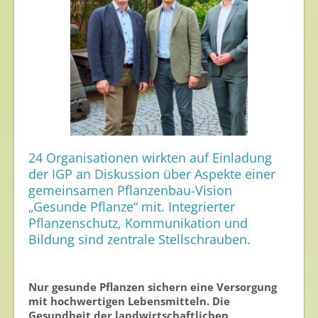
Gesunde Nahrung
Nutzen von Pflanzenschutzmitteln
Sichere Lebensmittel
Zulassung
Gesunde Menschen
24 Organisationen wirkten auf Einladung
Versorgungs- & Ernährungssicherheit
der IGP an Diskussion über Aspekte einer
Gepflegtes Eigenheim
gemeinsamen Pflanzenbau-Vision
„Gesunde Pflanze“ mit. Integrierter
Anwenderschutz
Pflanzenschutz, Kommunikation und
Entsorgung von Pflanzenschutzmittel-Leergebinden
Bildung sind zentrale Stellschrauben.
Die IGP
Nur gesunde Pflanzen sichern eine Versorgung
Zum Verband
mit hochwertigen Lebensmitteln. Die
Gesundheit der landwirtschaftlichen
Ansprechpersonen