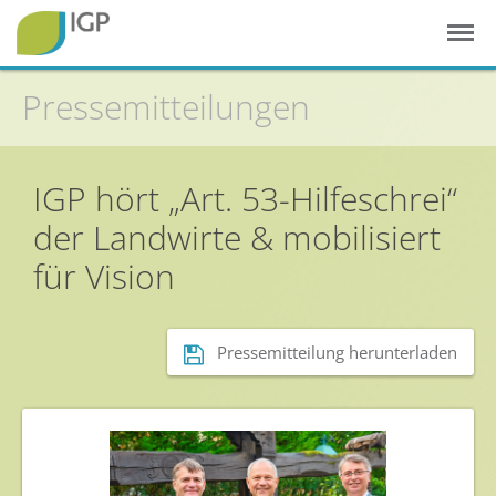
Pressemitteilungen
IGP hört „Art. 53-Hilfeschrei“
Startseite
der Landwirte & mobilisiert
Gesunde Pflanzen
für Vision
In der Landwirtschaft
Integrierter Pflanzenschutz
Pressemitteilung herunterladen
In Haus & Garten
Geschichte des Pflanzenschutzes
Forschung & Entwicklung
Umweltschutz