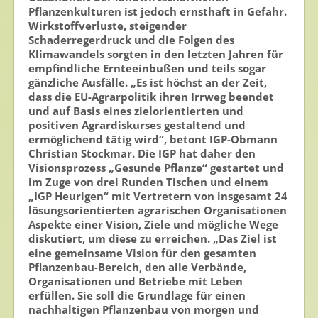
Pflanzenkulturen ist jedoch ernsthaft in Gefahr.
Veranstaltungen & Aktionen
Wirkstoffverluste, steigender
Schaderregerdruck und die Folgen des
Klimawandels sorgten in den letzten Jahren für
Presse
empfindliche Ernteeinbußen und teils sogar
gänzliche Ausfälle. „Es ist höchst an der Zeit,
Pressemitteilungen
dass die EU-Agrarpolitik ihren Irrweg beendet
Pressebilder
und auf Basis eines zielorientierten und
positiven Agrardiskurses gestaltend und
Pressemappe
ermöglichend tätig wird“, betont IGP-Obmann
Christian Stockmar. Die IGP hat daher den
Pressekontakt
Visionsprozess „Gesunde Pflanze“ gestartet und
im Zuge von drei Runden Tischen und einem
Mediathek
„IGP Heurigen“ mit Vertretern von insgesamt 24
lösungsorientierten agrarischen Organisationen
News
Aspekte einer Vision, Ziele und mögliche Wege
diskutiert, um diese zu erreichen. „Das Ziel ist
Videos
eine gemeinsame Vision für den gesamten
Pflanzenbau-Bereich, den alle Verbände,
Publikationen
Organisationen und Betriebe mit Leben
Newsletter
erfüllen. Sie soll die Grundlage für einen
nachhaltigen Pflanzenbau von morgen und
Archiv