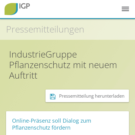
Pressemitteilungen
Startseite
Gesunde Pflanzen
IndustrieGruppe
Pflanzenschutz mit neuem
In der Landwirtschaft
Auftritt
Integrierter Pflanzenschutz
In Haus & Garten
Geschichte des Pflanzenschutzes
Pressemitteilung herunterladen
Forschung & Entwicklung
Umweltschutz
Online-Präsenz soll Dialog zum
Pflanzenschutz fördern
Gesunde Nahrung