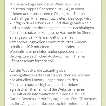
Nutzen von Pflanzenschutzmitteln
Mit neuem Logo und neuer Website will die
IndustrieGruppe Pflanzenschutz (IGP) in einen
Sichere Lebensmittel
offenen und transparenten Dialog zum Thema
nachhaltigen Pflanzenschutz treten. Das Logo wird
Zulassung
künftig in den Farben Grün und Blau gehalten sein
und symbolisiert die Leitgedanken des nachhaltigen
Gesunde Menschen
Pflanzenschutzes: ökologische Harmonie im Sinne
einer gesunden Pflanzenwelt und eines
Versorgungs- & Ernährungssicherheit
verantwortungsvollen Umweltschutzes. Zudem
schafft die IGP mit einem neuen, modernen
Gepflegtes Eigenheim
Webauftritt einen Informationspool, der einen
Beitrag zum sachlichen Austausch zum Thema
Anwenderschutz
Pflanzenschutz fördern soll.
Entsorgung von Pflanzenschutzmittel-Leergebinden
Auf der Website, die zukünftig über
www.igpflanzenschutz.at zu erreichen ist, werden
Die IGP
alle aktuellen Entwicklungen rund um den
Pflanzenschutz verfügbar gemacht. Neben
Zum Verband
agrarischen Themen wird die Website in naher
Ansprechpersonen
Zukunft auch Informationen für den Haus und
Garten Bereich zur Verfügung stellen. Die IGP sieht es
Veranstaltungen & Aktionen
als ihre Aufgabe, umfassend zu informieren und als