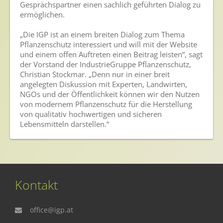
Gesprächspartner einen sachlich geführten Dialog zu
Presse
ermöglichen.
Pressemitteilungen
„Die IGP ist an einem breiten Dialog zum Thema
Pflanzenschutz interessiert und will mit der Website
Pressebilder
und einem offen Auftreten einen Beitrag leisten“, sagt
der Vorstand der IndustrieGruppe Pflanzenschutz,
Pressemappe
Christian Stockmar. „Denn nur in einer breit
angelegten Diskussion mit Experten, Landwirten,
Pressekontakt
NGOs und der Öffentlichkeit können wir den Nutzen
von modernem Pflanzenschutz für die Herstellung
Mediathek
von qualitativ hochwertigen und sicheren
Lebensmitteln darstellen.“
News
Videos
Publikationen
Newsletter
Kontakt
Archiv
office@igp.at