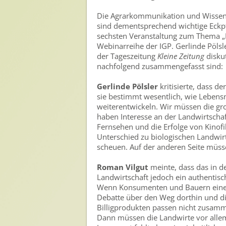
Die Agrarkommunikation und Wissen 
sind dementsprechend wichtige Eckpfe
sechsten Veranstaltung zum Thema „Da
Webinarreihe der IGP. Gerlinde Pöls
der Tageszeitung
Kleine Zeitung
disku
nachfolgend zusammengefasst sind:
Gerlinde Pölsler
kritisierte, dass d
sie bestimmt wesentlich, wie Lebens
weiterentwickeln. Wir müssen die g
haben Interesse an der Landwirtscha
Fernsehen und die Erfolge von Kinof
Unterschied zu biologischen Landwirt
scheuen. Auf der anderen Seite müsse
Roman Vilgut
meinte, dass das in d
Landwirtschaft jedoch ein authentisch
Wenn Konsumenten und Bauern eine Pr
Debatte über den Weg dorthin und d
Billigprodukten passen nicht zusammen
Dann müssen die Landwirte vor alle