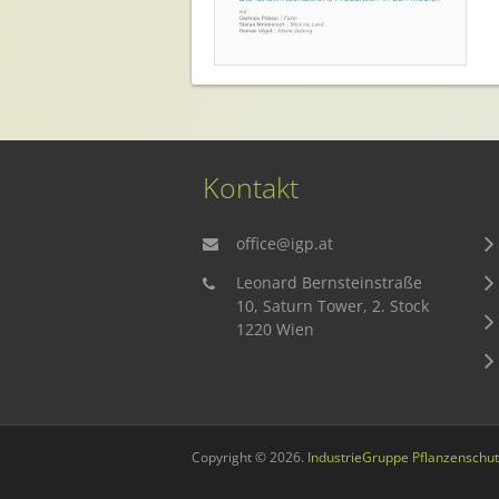
Kontakt
office@igp.at
Leonard Bernsteinstraße
10, Saturn Tower, 2. Stock
1220 Wien
Copyright © 2026.
IndustrieGruppe Pflanzenschut