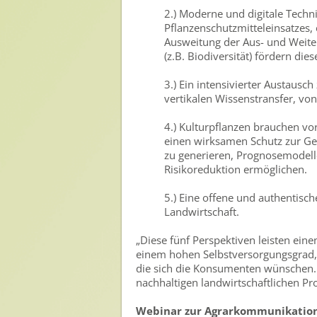
2.) Moderne und digitale Tech
Pflanzenschutzmitteleinsatzes,
Presse
Ausweitung der Aus- und Weite
(z.B. Biodiversität) fördern die
Pressemitteilungen
Pressebilder
3.) Ein intensivierter Austausc
vertikalen Wissenstransfer, von
Pressemappe
4.) Kulturpflanzen brauchen v
Pressekontakt
einen wirksamen Schutz zur G
zu generieren, Prognosemodelle
Mediathek
Risikoreduktion ermöglichen.
News
5.) Eine offene und authentis
Landwirtschaft.
Videos
„Diese fünf Perspektiven leisten ein
Publikationen
einem hohen Selbstversorgungsgrad, 
Newsletter
die sich die Konsumenten wünschen. 
nachhaltigen landwirtschaftlichen Pr
Archiv
Webinar zur Agrarkommunikation: