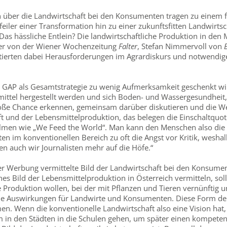
über die Landwirtschaft bei den Konsumenten tragen zu einem f
iler einer Transformation hin zu einer zukunftsfitten Landwirtsc
s hässliche Entlein? Die landwirtschaftliche Produktion in den 
ler von der Wiener Wochenzeitung
Falter
, Stefan Nimmervoll von
tierten dabei Herausforderungen im Agrardiskurs und notwendige
er GAP als Gesamtstrategie zu wenig Aufmerksamkeit geschenkt wird
mittel hergestellt werden und sich Boden- und Wassergesundheit,
roße Chance erkennen, gemeinsam darüber diskutieren und die W
ft und der Lebensmittelproduktion, das belegen die Einschaltqu
ilmen wie „We Feed the World“. Man kann den Menschen also die 
en im konventionellen Bereich zu oft die Angst vor Kritik, wesha
n auch wir Journalisten mehr auf die Höfe.“
er Werbung vermittelte Bild der Landwirtschaft bei den Konsume
es Bild der Lebensmittelproduktion in Österreich vermitteln, sol
oduktion wollen, bei der mit Pflanzen und Tieren vernünftig u
ie Auswirkungen für Landwirte und Konsumenten. Diese Form de
. Wenn die konventionelle Landwirtschaft also eine Vision hat, ist
m in den Städten in die Schulen gehen, um später einen kompet