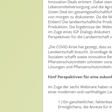
Innovation Deals erörtert. Dabei sta
Lebensmittelversorgung und die Agr
Nutzen von Pflanzenschutzmitteln
Green Deal ein gesamtgesellschaftlic
von morgen zu diskutieren. Da die Me
Sichere Lebensmittel
Entlein? Die landwirtschaftliche Pro
Zulassung
Produktion. Die Ergebnisse der Web
im Zuge eines IGP Dialogs diskutiert.
Gesunde Menschen
Perspektiven für die Landwirtschaft
Versorgungs- & Ernährungssicherheit
„Die COVID-Krise hat gezeigt, dass 
Landwirtschaft braucht. Grundlage d
Gepflegtes Eigenheim
Sozialem schafft sowie innovative Be
Pflanzenschutzmitteln schreiten vora
Anwenderschutz
Lösungen und Pflanzenschutzmitteln 
Entsorgung von Pflanzenschutzmittel-Leergebinden
Fünf Perspektiven für eine zukunf
Die IGP
Im Zuge der sechs Webinare haben sic
einer modernen und nachhaltigen Lan
Zum Verband
1.) Ein ganzheitlicher, faktenb
Ansprechpersonen
Ermöglichens, die Anreize für 
Veranstaltungen & Aktionen