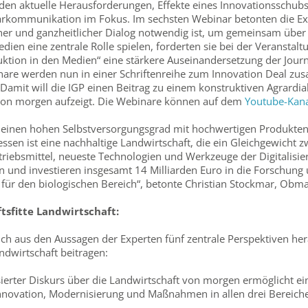
nden aktuelle Herausforderungen, Effekte eines Innovationsschubs 
arkommunikation im Fokus. Im sechsten Webinar betonten die Ex
her und ganzheitlicher Dialog notwendig ist, um gemeinsam über 
dien eine zentrale Rolle spielen, forderten sie bei der Veransta
duktion in den Medien“ eine stärkere Auseinandersetzung der Journ
inare werden nun in einer Schriftenreihe zum Innovation Deal 
 Damit will die IGP einen Beitrag zu einem konstruktiven Agrardia
 von morgen aufzeigt. Die Webinare können auf dem
Youtube-Kana
es einen hohen Selbstversorgungsgrad mit hochwertigen Produkten
essen ist eine nachhaltige Landwirtschaft, die ein Gleichgewich
triebsmittel, neueste Technologien und Werkzeuge der Digitalisier
n und investieren insgesamt 14 Milliarden Euro in die Forschung 
für den biologischen Bereich“, betonte Christian Stockmar, Obma
tsfitte Landwirtschaft:
h aus den Aussagen der Experten fünf zentrale Perspektiven herau
dwirtschaft beitragen:
asierter Diskurs über die Landwirtschaft von morgen ermöglicht ein
Innovation, Modernisierung und Maßnahmen in allen drei Bereichen