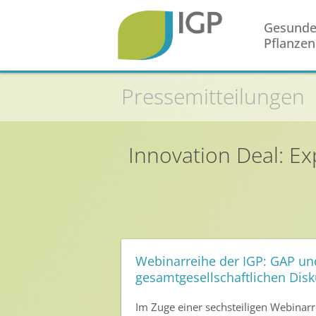
Gesund
Pflanzen
Pressemitteilungen
Startseite
Gesunde Pflanzen
Innovation Deal: Ex
In der Landwirtschaft
Integrierter Pflanzenschutz
In Haus & Garten
Geschichte des Pflanzenschutzes
Forschung & Entwicklung
Webinarreihe der IGP: GAP un
gesamtgesellschaftlichen Disk
Umweltschutz
Im Zuge einer sechsteiligen Webinarr
Gesunde Nahrung