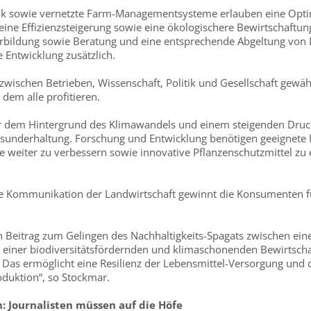
nik sowie vernetzte Farm-Managementsysteme erlauben eine Opt
 eine Effizienzsteigerung sowie eine ökologischere Bewirtschaftu
rbildung sowie Beratung und eine entsprechende Abgeltung von 
se Entwicklung zusätzlich.
h zwischen Betrieben, Wissenschaft, Politik und Gesellschaft gewäh
 dem alle profitieren.
or dem Hintergrund des Klimawandels und einem steigenden Druck
esunderhaltung. Forschung und Entwicklung benötigen geeigne
 weiter zu verbessern sowie innovative Pflanzenschutzmittel zu 
che Kommunikation der Landwirtschaft gewinnt die Konsumenten f
en Beitrag zum Gelingen des Nachhaltigkeits-Spagats zwischen ei
einer biodiversitätsfördernden und klimaschonenden Bewirtschaf
Das ermöglicht eine Resilienz der Lebensmittel-Versorgung und 
oduktion“, so Stockmar.
 Journalisten müssen auf die Höfe