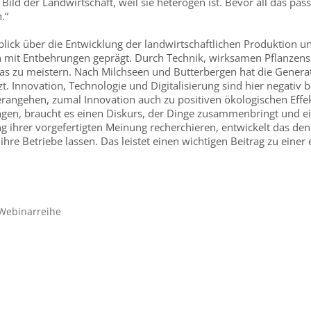
 Bild der Landwirtschaft, weil sie heterogen ist. Bevor all das pa
.“
lick über die Entwicklung der landwirtschaftlichen Produktion un
n mit Entbehrungen geprägt. Durch Technik, wirksamen Pflanzens
das zu meistern. Nach Milchseen und Butterbergen hat die Gene
 Innovation, Technologie und Digitalisierung sind hier negativ be
rangehen, zumal Innovation auch zu positiven ökologischen Effek
gen, braucht es einen Diskurs, der Dinge zusammenbringt und ein
ng ihrer vorgefertigten Meinung recherchieren, entwickelt das den
e Betriebe lassen. Das leistet einen wichtigen Beitrag zu einer 
 Webinarreihe