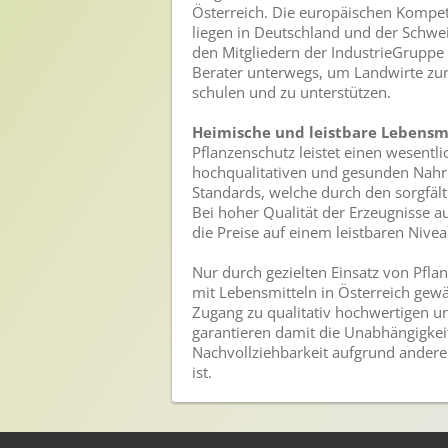
Österreich. Die europäischen Kompet
Sichere Lebensmittel
liegen in Deutschland und der Schwei
den Mitgliedern der IndustrieGruppe 
Zulassung
Berater unterwegs, um Landwirte z
schulen und zu unterstützen.
Gesunde Menschen
Heimische und leistbare Lebensm
Versorgungs- & Ernährungssicherheit
Pflanzenschutz leistet einen wesentl
hochqualitativen und gesunden Nahru
Gepflegtes Eigenheim
Standards, welche durch den sorgfält
Bei hoher Qualität der Erzeugnisse a
Anwenderschutz
die Preise auf einem leistbaren Nive
Entsorgung von Pflanzenschutzmittel-Leergebinden
Nur durch gezielten Einsatz von Pfl
mit Lebensmitteln in Österreich gew
Die IGP
Zugang zu qualitativ hochwertigen u
garantieren damit die Unabhängigkei
Zum Verband
Nachvollziehbarkeit aufgrund andere
ist.
Ansprechpersonen
Veranstaltungen & Aktionen