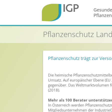
Gesund
Pflanzen
Startseite
Pflanzenschutz Land
Gesunde Pflanzen
In der Landwirtschaft
Integrierter Pflanzenschutz
Pflanzenschutz trägt zur Verso
In Haus & Garten
Geschichte des Pflanzenschutzes
Die heimische Pflanzenschutzmittelbr
Umsatz. Auf europäischer Ebene (EU 
Forschung & Entwicklung
gegenüber. Das Weltmarktvolumen für
Umweltschutz
(2018).
Mehr als 100 Berater unterstütze
Gesunde Nahrung
In Österreich werden Pflanzenschutzmi
Mitgliedsunternehmen der IndustrieG
Nutzen von Pflanzenschutzmitteln