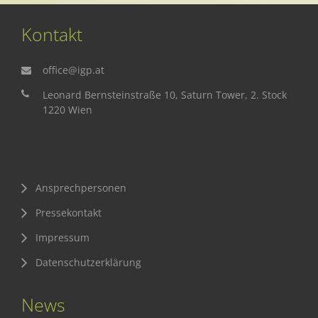
Presse
Kontakt
Pressemitteilungen
Pressebilder
office@igp.at
Pressemappe
Leonard Bernsteinstraße 10, Saturn Tower, 2. Stock
1220 Wien
Pressekontakt
Mediathek
News
Ansprechpersonen
Videos
Pressekontakt
Publikationen
Impressum
Newsletter
Datenschutzerklärung
Archiv
News