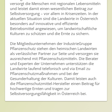
Nutzen von Pflanzenschutzmitteln
versorgt die Menschen mit regionalen Lebensmitteln
und leistet damit einen wesentlichen Beitrag zur
Sichere Lebensmittel
Selbstversorgung – vor allem in Krisenzeiten. In der
aktuellen Situation sind die Landwirte in Österreich
Zulassung
besonders auf innovative und effiziente
Betriebsmittel angewiesen, um landwirtschaftliche
Gesunde Menschen
Kulturen zu schützen und die Ernte zu sichern.
Versorgungs- & Ernährungssicherheit
Die Mitgliedsunternehmen der IndustrieGruppe
Pflanzenschutz stehen den heimischen Landwirten
Gepflegtes Eigenheim
als verlässlicher Partner zur Seite und versorgen sie
Anwenderschutz
ausreichend mit Pflanzenschutzmitteln. Die Berater
und Experten der Unternehmen unterstützen die
Entsorgung von Pflanzenschutzmittel-Leergebinden
Landwirte laufend telefonisch und via Email zu
Pflanzenschutzmaßnahmen und bei der
Die IGP
Gesunderhaltung der Kulturen. Damit leisten auch
die Pflanzenschutzmittel-Hersteller einen Beitrag für
Zum Verband
hochwertige Ernten und tragen zur
Selbstversorgungsfähigkeit in Österreich bei.
Ansprechpersonen
Veranstaltungen & Aktionen