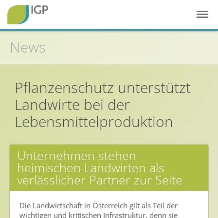
News
Startseite
Gesunde Pflanzen
Pflanzenschutz unterstützt
In der Landwirtschaft
Landwirte bei der
Integrierter Pflanzenschutz
Lebensmittelproduktion
In Haus & Garten
Geschichte des Pflanzenschutzes
Unternehmen stehen
heimischen Landwirten als
Forschung & Entwicklung
verlässlicher Partner zur Seite
Umweltschutz
Gesunde Nahrung
Die Landwirtschaft in Österreich gilt als Teil der
wichtigen und kritischen Infrastruktur, denn sie