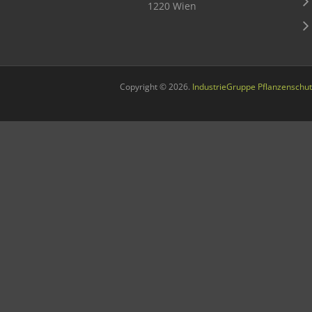
1220 Wien
Sichere Lebensmittel
Zulassung
Gesunde Menschen
Copyright © 2026.
IndustrieGruppe Pflanzenschut
Versorgungs- & Ernährungssicherheit
Gepflegtes Eigenheim
Anwenderschutz
Entsorgung von Pflanzenschutzmittel-Leergebinden
Die IGP
Zum Verband
Ansprechpersonen
Veranstaltungen & Aktionen