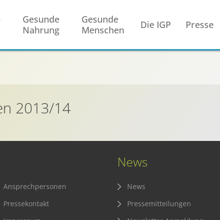
e
Gesunde
Gesunde
Die IGP
Presse
Nahrung
Menschen
en 2013/14
News
Ansprechpersonen
News
Pressekontakt
Pressemitteilungen