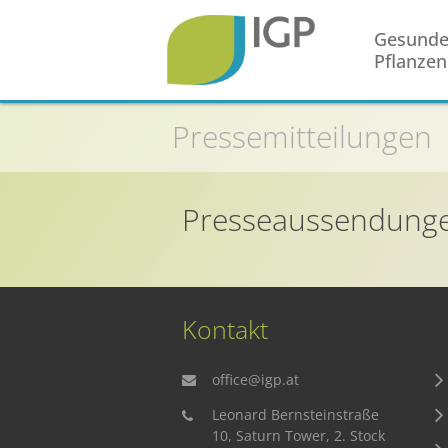
Gesund
Pflanzen
Startseite
Pressemitteilungen
Gesunde Pflanzen
In der Landwirtschaft
Presseaussendung
Integrierter Pflanzenschutz
In Haus & Garten
Geschichte des Pflanzenschutzes
Forschung & Entwicklung
Kontakt
Umweltschutz
office@igp.at
Gesunde Nahrung
Leonard Bernsteinstraße
10, Saturn Tower, 2. Stock
Nutzen von Pflanzenschutzmitteln