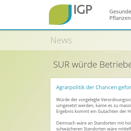
Gesund
Pflanzen
Startseite
News
Gesunde Pflanzen
In der Landwirtschaft
SUR würde Betrieb
Integrierter Pflanzenschutz
In Haus & Garten
Geschichte des Pflanzenschutzes
Agrarpolitik der Chancen gefo
Forschung & Entwicklung
Würde der vorgelegte Verordnungsvo
Umweltschutz
umgesetzt werden, käme es zu massi
Ergebnis kommt ein Gutachten der Ho
Gesunde Nahrung
Demnach wäre an Standorten mit ho
Nutzen von Pflanzenschutzmitteln
schwächeren Standorten wäre mittelfr