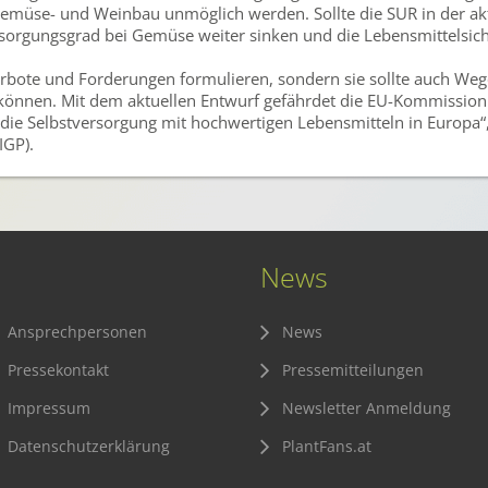
Gemüse- und Weinbau unmöglich werden. Sollte die SUR in der aktu
sorgungsgrad bei Gemüse weiter sinken und die Lebensmittelsiche
Verbote und Forderungen formulieren, sondern sie sollte auch We
 können. Mit dem aktuellen Entwurf gefährdet die EU-Kommission
 die Selbstversorgung mit hochwertigen Lebensmitteln in Europa
IGP).
News
Ansprechpersonen
News
Pressekontakt
Pressemitteilungen
Impressum
Newsletter Anmeldung
Datenschutzerklärung
PlantFans.at