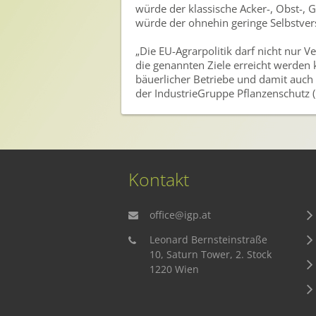
würde der klassische Acker-, Obst-, 
Sichere Lebensmittel
würde der ohnehin geringe Selbstver
Zulassung
„Die EU-Agrarpolitik darf nicht nur 
die genannten Ziele erreicht werden
Gesunde Menschen
bäuerlicher Betriebe und damit auch
der IndustrieGruppe Pflanzenschutz (
Versorgungs- & Ernährungssicherheit
Gepflegtes Eigenheim
Anwenderschutz
Kontakt
Entsorgung von Pflanzenschutzmittel-Leergebinden
Die IGP
office@igp.at
Zum Verband
Leonard Bernsteinstraße
10, Saturn Tower, 2. Stock
Ansprechpersonen
1220 Wien
Veranstaltungen & Aktionen