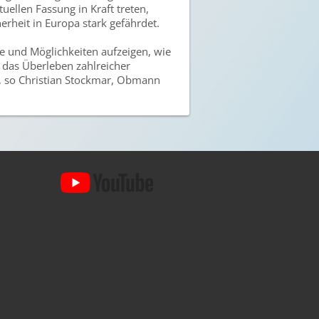
ellen Fassung in Kraft treten,
rheit in Europa stark gefährdet.
ge und Möglichkeiten aufzeigen, wie
 das Überleben zahlreicher
“, so Christian Stockmar, Obmann