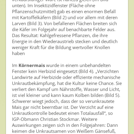
Archiv
unten). Im Insektizidfenster (Fläche ohne
Pflanzenschutzmittel) gab es einen enormen Befall
mit Kartoffelkäfern (Bild 2) und vor allem mit deren
Larven (Bild 3). Von befallenen Flächen breiten sich
die Käfer im Folgejahr auf benachbarte Felder aus.
Das Resultat: Kahlgefressene Pflanzen, die ihre
Energie in den Wiederaustrieb stecken und deutlich
weniger Kraft für die Bildung wertvoller Knollen
haben
Im
Körnermais
wurde in einem unbehandelten
Fenster kein Herbizid eingesetzt (Bild 4). „Verzichten
Landwirte auf Herbizide oder effiziente mechanische
Unkrautbekämpfung, hat die Kultur keine Chance. Sie
verliert den Kampf um Nährstoffe, Wasser und Licht,
ist viel kleiner und kann kaum Kolben bilden (Bild 5).
Schwerer wiegt jedoch, dass der so verunkrautete
Mais gar nicht beerntbar ist. Der Verzicht auf eine
Unkrautkontrolle bedeutet einen Totalausfall“, so
IGP-Obmann Christian Stockmar. Weitere
Auswirkungen zeigen sich in den Folgejahren: Dann
keimen die Unkrautsamen von Weißem Gänsefuß,