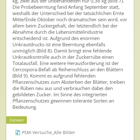
kg, zwei aus der unbehandelten nur 0,36 kg (Bild 7).
Die Probebeerntung fand Anfang September statt,
weshalb der Unterschied bei der tatsächlichen Ernte
Mitte/Ende Oktober noch dramatischer sein wird, vor
allem beim Zuckergehalt, der letztendlich bei der
Abnahme durch die Lebensmittelindustrie
entscheidend ist. Aufgrund des enormen
Unkrautdrucks ist eine Beerntung ebenfalls
unmöglich (Bild 8). Damit bringt eine fehlende
Unkrautkontrolle auch in der Zuckerrübe einen
Totalausfall. Eine weitere Herausforderung ist der
Cercospora-Befall ab Reihenschluss an den Blättern
(Bild 9). Kommt es aufgrund fehlenden
Pflanzenschutzes zum Absterben der Blätter, treiben
die Rüben neu aus und verbrauchen dabei den
gebildeten Zucker. Im Sinne des integrierten
Pflanzenschutzes gewinnen tolerante Sorten an
Bedeutung.
Dateien
PSM-Versuche_Alle Bilder