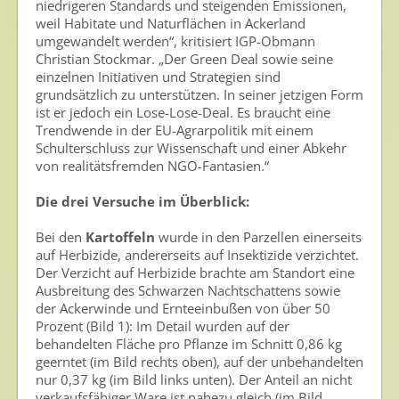
niedrigeren Standards und steigenden Emissionen,
Ansprechpersonen
weil Habitate und Naturflächen in Ackerland
Veranstaltungen & Aktionen
umgewandelt werden“, kritisiert IGP-Obmann
Christian Stockmar. „Der Green Deal sowie seine
einzelnen Initiativen und Strategien sind
Presse
grundsätzlich zu unterstützen. In seiner jetzigen Form
ist er jedoch ein Lose-Lose-Deal. Es braucht eine
Pressemitteilungen
Trendwende in der EU-Agrarpolitik mit einem
Pressebilder
Schulterschluss zur Wissenschaft und einer Abkehr
von realitätsfremden NGO-Fantasien.“
Pressemappe
Die drei Versuche im Überblick:
Pressekontakt
Bei den
Kartoffeln
wurde in den Parzellen einerseits
Mediathek
auf Herbizide, andererseits auf Insektizide verzichtet.
Der Verzicht auf Herbizide brachte am Standort eine
News
Ausbreitung des Schwarzen Nachtschattens sowie
der Ackerwinde und Ernteeinbußen von über 50
Videos
Prozent (Bild 1): Im Detail wurden auf der
behandelten Fläche pro Pflanze im Schnitt 0,86 kg
Publikationen
geerntet (im Bild rechts oben), auf der unbehandelten
Newsletter
nur 0,37 kg (im Bild links unten). Der Anteil an nicht
verkaufsfähiger Ware ist nahezu gleich (im Bild