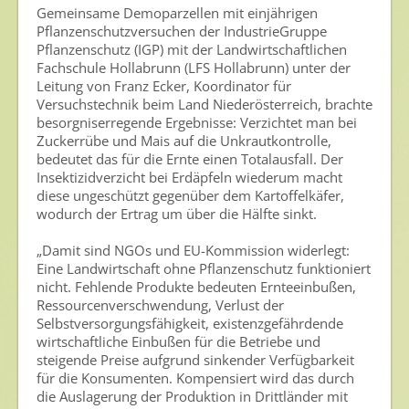
Gemeinsame Demoparzellen mit einjährigen
Pflanzenschutzversuchen der IndustrieGruppe
Gesunde Nahrung
Pflanzenschutz (IGP) mit der Landwirtschaftlichen
Fachschule Hollabrunn (LFS Hollabrunn) unter der
Nutzen von Pflanzenschutzmitteln
Leitung von Franz Ecker, Koordinator für
Versuchstechnik beim Land Niederösterreich, brachte
Sichere Lebensmittel
besorgniserregende Ergebnisse: Verzichtet man bei
Zulassung
Zuckerrübe und Mais auf die Unkrautkontrolle,
bedeutet das für die Ernte einen Totalausfall. Der
Gesunde Menschen
Insektizidverzicht bei Erdäpfeln wiederum macht
diese ungeschützt gegenüber dem Kartoffelkäfer,
wodurch der Ertrag um über die Hälfte sinkt.
Versorgungs- & Ernährungssicherheit
Gepflegtes Eigenheim
„Damit sind NGOs und EU-Kommission widerlegt:
Eine Landwirtschaft ohne Pflanzenschutz funktioniert
Anwenderschutz
nicht. Fehlende Produkte bedeuten Ernteeinbußen,
Ressourcenverschwendung, Verlust der
Entsorgung von Pflanzenschutzmittel-Leergebinden
Selbstversorgungsfähigkeit, existenzgefährdende
wirtschaftliche Einbußen für die Betriebe und
Die IGP
steigende Preise aufgrund sinkender Verfügbarkeit
für die Konsumenten. Kompensiert wird das durch
Zum Verband
die Auslagerung der Produktion in Drittländer mit