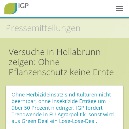
Pressemitteilungen
Versuche in Hollabrunn
Startseite
zeigen: Ohne
Gesunde Pflanzen
Pflanzenschutz keine Ernte
In der Landwirtschaft
Integrierter Pflanzenschutz
Ohne Herbizideinsatz sind Kulturen nicht
In Haus & Garten
beerntbar, ohne Insektizide Erträge um
über 50 Prozent niedriger. IGP fordert
Geschichte des Pflanzenschutzes
Trendwende in EU-Agrarpolitik, sonst wird
Forschung & Entwicklung
aus Green Deal ein Lose-Lose-Deal.
Umweltschutz