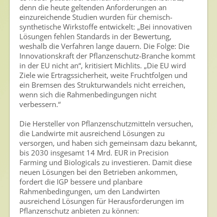
denn die heute geltenden Anforderungen an
einzureichende Studien wurden für chemisch-
Presse
synthetische Wirkstoffe entwickelt: „Bei innovativen
Lösungen fehlen Standards in der Bewertung,
Pressemitteilungen
weshalb die Verfahren lange dauern. Die Folge: Die
Pressebilder
Innovationskraft der Pflanzenschutz-Branche kommt
in der EU nicht an“, kritisiert Michlits. „Die EU wird
Pressemappe
Ziele wie Ertragssicherheit, weite Fruchtfolgen und
ein Bremsen des Strukturwandels nicht erreichen,
Pressekontakt
wenn sich die Rahmenbedingungen nicht
verbessern.“
Mediathek
Die Hersteller von Pflanzenschutzmitteln versuchen,
News
die Landwirte mit ausreichend Lösungen zu
versorgen, und haben sich gemeinsam dazu bekannt,
Videos
bis 2030 insgesamt 14 Mrd. EUR in Precision
Farming und Biologicals zu investieren. Damit diese
Publikationen
neuen Lösungen bei den Betrieben ankommen,
Newsletter
fordert die IGP bessere und planbare
Rahmenbedingungen, um den Landwirten
Archiv
ausreichend Lösungen für Herausforderungen im
Pflanzenschutz anbieten zu können: