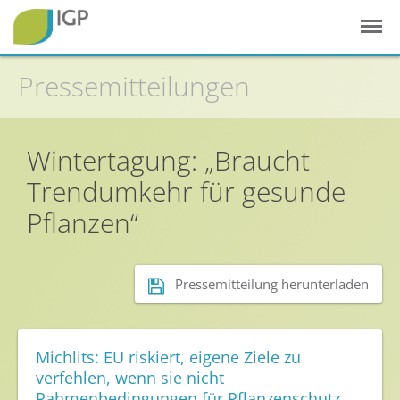
Pressemitteilungen
Startseite
Wintertagung: „Braucht
Gesunde Pflanzen
Trendumkehr für gesunde
In der Landwirtschaft
Pflanzen“
Integrierter Pflanzenschutz
In Haus & Garten
Pressemitteilung herunterladen
Geschichte des Pflanzenschutzes
Forschung & Entwicklung
Umweltschutz
Michlits: EU riskiert, eigene Ziele zu
verfehlen, wenn sie nicht
Gesunde Nahrung
Rahmenbedingungen für Pflanzenschutz