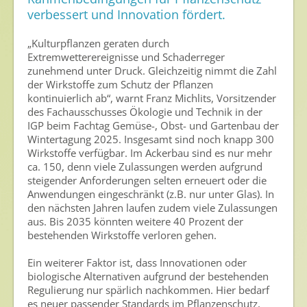
verbessert und Innovation fördert.
Nutzen von Pflanzenschutzmitteln
„Kulturpflanzen geraten durch
Sichere Lebensmittel
Extremwetterereignisse und Schaderreger
Zulassung
zunehmend unter Druck. Gleichzeitig nimmt die Zahl
der Wirkstoffe zum Schutz der Pflanzen
kontinuierlich ab“, warnt Franz Michlits, Vorsitzender
Gesunde Menschen
des Fachausschusses Ökologie und Technik in der
IGP beim Fachtag Gemüse-, Obst- und Gartenbau der
Versorgungs- & Ernährungssicherheit
Wintertagung 2025. Insgesamt sind noch knapp 300
Gepflegtes Eigenheim
Wirkstoffe verfügbar. Im Ackerbau sind es nur mehr
ca. 150, denn viele Zulassungen werden aufgrund
Anwenderschutz
steigender Anforderungen selten erneuert oder die
Anwendungen eingeschränkt (z.B. nur unter Glas). In
Entsorgung von Pflanzenschutzmittel-Leergebinden
den nächsten Jahren laufen zudem viele Zulassungen
aus. Bis 2035 könnten weitere 40 Prozent der
Die IGP
bestehenden Wirkstoffe verloren gehen.
Zum Verband
Ein weiterer Faktor ist, dass Innovationen oder
biologische Alternativen aufgrund der bestehenden
Ansprechpersonen
Regulierung nur spärlich nachkommen. Hier bedarf
es neuer passender Standards im Pflanzenschutz,
Veranstaltungen & Aktionen