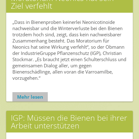
Ziel verfehlt
Gesunde Nahrung
„Dass in Bienenproben keinerlei Neonicotinoide
Nutzen von Pflanzenschutzmitteln
nachweisbar und die Winterverluste bei den Bienen
trotzdem hoch sind, zeigt, dass kein nachweisbarer
Sichere Lebensmittel
Zusammenhang besteht. Das Moratorium für
Zulassung
Neonics hat seine Wirkung verfehlt“, so der Obmann
der IndustrieGruppe Pflanzenschutz (IGP), Christian
Gesunde Menschen
Stockmar. „Es braucht jetzt einen Schulterschluss und
gemeinsamen Dialog aller, um gegen
Versorgungs- & Ernährungssicherheit
Bienenschädlinge, allen voran die Varroamilbe,
vorzugehen.“
Gepflegtes Eigenheim
Anwenderschutz
Mehr lesen
Entsorgung von Pflanzenschutzmittel-Leergebinden
IGP: Müssen die Bienen bei ihrer
Die IGP
Arbeit unterstützen
Zum Verband