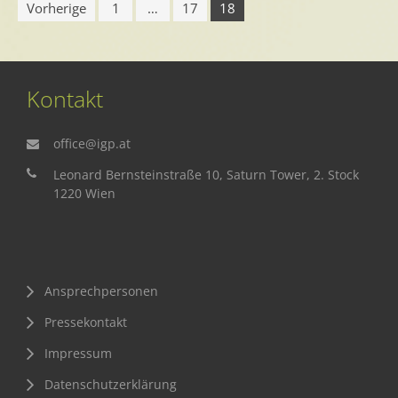
Vorherige
1
…
17
18
Kontakt
office@igp.at
Leonard Bernsteinstraße 10, Saturn Tower, 2. Stock
1220 Wien
Ansprechpersonen
Pressekontakt
Impressum
Datenschutzerklärung