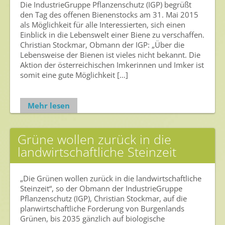
Ansprechpersonen
Die IndustrieGruppe Pflanzenschutz (IGP) begrüßt
den Tag des offenen Bienenstocks am 31. Mai 2015
Veranstaltungen & Aktionen
als Möglichkeit für alle Interessierten, sich einen
Einblick in die Lebenswelt einer Biene zu verschaffen.
Presse
Christian Stockmar, Obmann der IGP: „Über die
Lebensweise der Bienen ist vieles nicht bekannt. Die
Pressemitteilungen
Aktion der österreichischen Imkerinnen und Imker ist
somit eine gute Möglichkeit […]
Pressebilder
Pressemappe
Mehr lesen
Pressekontakt
Grüne wollen zurück in die
Mediathek
landwirtschaftliche Steinzeit
News
Videos
„Die Grünen wollen zurück in die landwirtschaftliche
Steinzeit“, so der Obmann der IndustrieGruppe
Publikationen
Pflanzenschutz (IGP), Christian Stockmar, auf die
planwirtschaftliche Forderung von Burgenlands
Newsletter
Grünen, bis 2035 gänzlich auf biologische