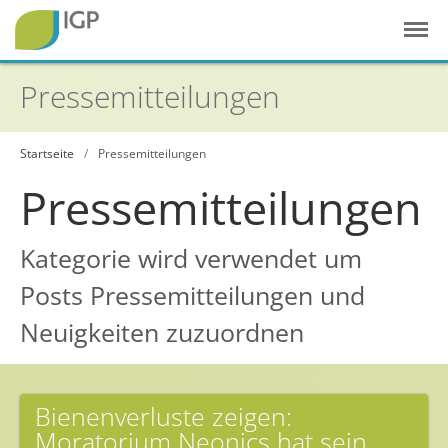
Pressemitteilungen
Startseite
/
Pressemitteilungen
Startseite
Pressemitteilungen
Gesunde Pflanzen
Kategorie wird verwendet um
In der Landwirtschaft
Posts Pressemitteilungen und
Integrierter Pflanzenschutz
Neuigkeiten zuzuordnen
In Haus & Garten
Geschichte des Pflanzenschutzes
Forschung & Entwicklung
Bienenverluste zeigen:
Moratorium Neonics hat sein
Umweltschutz