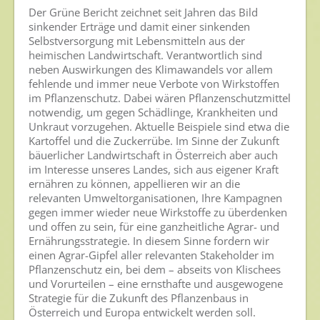
Die IGP
Der Grüne Bericht zeichnet seit Jahren das Bild
sinkender Erträge und damit einer sinkenden
Zum Verband
Selbstversorgung mit Lebensmitteln aus der
heimischen Landwirtschaft. Verantwortlich sind
Ansprechpersonen
neben Auswirkungen des Klimawandels vor allem
fehlende und immer neue Verbote von Wirkstoffen
Veranstaltungen & Aktionen
im Pflanzenschutz. Dabei wären Pflanzenschutzmittel
notwendig, um gegen Schädlinge, Krankheiten und
Presse
Unkraut vorzugehen. Aktuelle Beispiele sind etwa die
Kartoffel und die Zuckerrübe. Im Sinne der Zukunft
Pressemitteilungen
bäuerlicher Landwirtschaft in Österreich aber auch
im Interesse unseres Landes, sich aus eigener Kraft
Pressebilder
ernähren zu können, appellieren wir an die
Pressemappe
relevanten Umweltorganisationen, Ihre Kampagnen
gegen immer wieder neue Wirkstoffe zu überdenken
Pressekontakt
und offen zu sein, für eine ganzheitliche Agrar- und
Ernährungsstrategie. In diesem Sinne fordern wir
Mediathek
einen Agrar-Gipfel aller relevanten Stakeholder im
Pflanzenschutz ein, bei dem – abseits von Klischees
News
und Vorurteilen – eine ernsthafte und ausgewogene
Strategie für die Zukunft des Pflanzenbaus in
Videos
Österreich und Europa entwickelt werden soll.