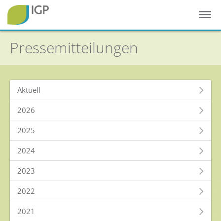
Pressemitteilungen
Aktuell
2026
2025
Startseite
2024
Gesunde Pflanzen
2023
In der Landwirtschaft
Integrierter Pflanzenschutz
2022
In Haus & Garten
2021