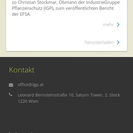
so Christian Stockmar, Obmann der IndustrieGruppe
Pflanzenschutz (IGP), zum veröffentlichten Bericht
der EFSA.
mehr
herunterladen
Kontakt
office@igp.at
Leonard Bernsteinstraße 10, Saturn Tower, 2. Stock
1220 Wien